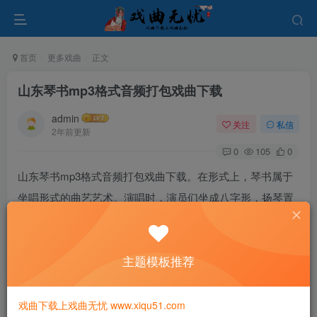
首页
更多戏曲
正文
山东琴书mp3格式音频打包戏曲下载
admin
关注
私信
2年前更新
0
105
0
山东琴书mp3格式音频打包戏曲下载。在形式上，琴书属于
坐唱形式的曲艺艺术。演唱时，演员们坐成八字形，扬琴置
于中间，其他乐器则分别摆放在两侧。演员们自己拉弦、自
己唱词，通过乐器和声音的交织，表现出琴书独特的艺术风
主题模板推荐
格。在故事情节的发展中，演唱者通常会扮演不同的角色，
这些角色常常按生、旦、丑的角色分工来表现，使得人物形
象更加丰满立体。
戏曲下载上戏曲无忧 www.xiqu51.com