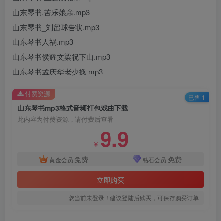
山东琴书.苦乐娘亲.mp3
山东琴书_刘留球告状.mp3
山东琴书人祸.mp3
山东琴书侯耀文梁祝下山.mp3
山东琴书孟庆华老少换.mp3
付费资源
已售 1
山东琴书mp3格式音频打包戏曲下载
此内容为付费资源，请付费后查看
9.9
￥
免费
免费
黄金会员
钻石会员
立即购买
您当前未登录！建议登陆后购买，可保存购买订单