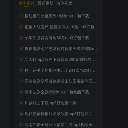
更多推荐
最近更新
猜你喜欢
TOP1
杨红樱马小跳系列18部mp3打包下载
1
植物大战僵尸:星座大闯关16集mp3打包下载
2
1699人已阅读
豫剧经典唱段大全850首mp3打包戏曲下
小学生必背古诗词80首mp3打包下载
3
载
豫剧电影七品芝麻官村官李天成等8部mp4打包戏曲下载
4
300部幼儿园儿歌舞蹈视频大
TOP2
二人转mp3戏曲下载音频300多首打包戏曲下载
5
合集
2年前
1298人已阅读
孙一评书明朝那些事儿全241回mp3打包戏曲下载
6
收藏版郭德纲相声专辑mp3
高清京剧全场戏铁道游击队王宝钏等五部mp4打包戏曲下载
TOP3
7
打包戏曲下载
河南曲剧全剧25部mp3打包戏曲下载
8
2年前
1161人已阅读
潮剧精彩选段200多首mp3打
川剧戏曲下载mp3打包第一辑
9
TOP4
包戏曲下载
现代京剧样板戏名段欣赏mp3打包戏曲下载
10
2年前
1158人已阅读
河南曲剧全场戏五福临门等mp4视频全剧戏曲下载
猴子警长探案记第一二三季
11
TOP5