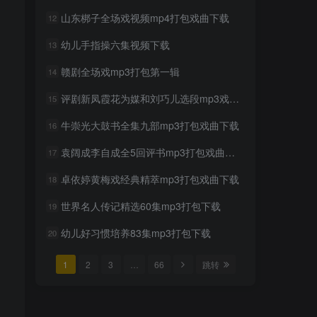
mp3打包下载
山东梆子全场戏视频mp4打包戏曲下载
12
2年前
922人已阅读
幼儿手指操六集视频下载
13
超级飞侠动画片1-9季全集中
TOP6
文版视频下载
赣剧全场戏mp3打包第一辑
14
2年前
876人已阅读
评剧新凤霞花为媒和刘巧儿选段mp3戏曲下载
15
贝瓦儿歌大全mp3版346首打
TOP7
包下载
牛崇光大鼓书全集九部mp3打包戏曲下载
16
2年前
846人已阅读
袁阔成李自成全5回评书mp3打包戏曲下载
17
豫剧选段108段mp3打包载
TOP8
卓依婷黄梅戏经典精萃mp3打包戏曲下载
18
2年前
800人已阅读
世界名人传记精选60集mp3打包下载
19
豫剧经典唱段100首mp3打包
TOP9
戏曲下载
幼儿好习惯培养83集mp3打包下载
20
2年前
758人已阅读
1
2
3
…
66
跳转
湖北大鼓80多首mp3打包戏
TOP10
曲下载
2年前
739人已阅读