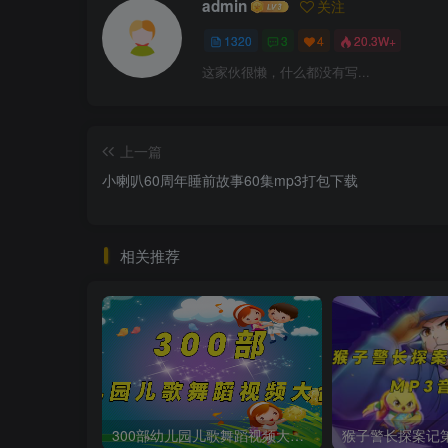
admin
关注
1320
3
4
20.3W+
这家伙很懒，什么都没有写...
上一篇
小喇叭60周年睡前故事60集mp3打包下载
相关推荐
300部幼儿园儿歌舞蹈视频大合集