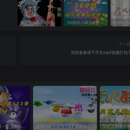
豫剧经典唱段大全850首mp3打包戏曲下载
300部幼儿园儿歌舞蹈视频大合集
下一
浩然爸爸讲千字文mp3音频打包
猴子警长探案记第一二三季mp3打包下载
超级飞侠动画片1-9季全集中文版视频下载