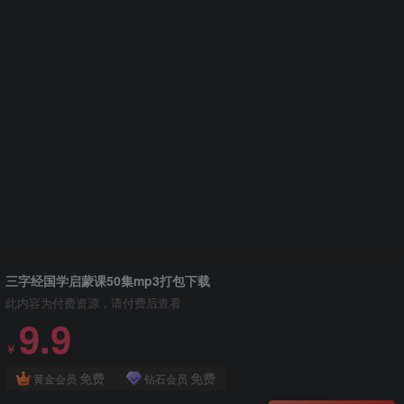
三字经国学启蒙课50集mp3打包下载
此内容为付费资源，请付费后查看
9.9
￥
免费
免费
黄金会员
钻石会员