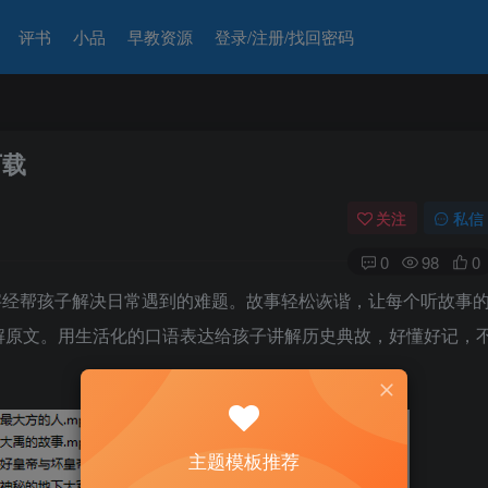
评书
小品
早教资源
登录/注册/找回密码
下载
关注
私信
0
98
0
三字经帮孩子解决日常遇到的难题。故事轻松诙谐，让每个听故事
解原文。用生活化的口语表达给孩子讲解历史典故，好懂好记，
主题模板推荐