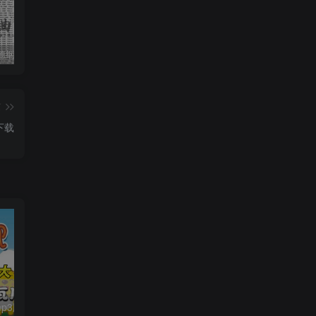
收藏版郭德纲相声专辑mp3打包戏曲下载
潮剧精彩选段200多首mp3打包戏曲下载
猴子警长探案记第一二三季mp3打包下载
篇
下载
贝瓦儿歌大全mp3版346首打包下载
小猪佩奇1-7季共计223集MP4视频中文版