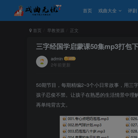
首页
戏曲大全
评剧
首页
早教资源
正文
三字经国学启蒙课50集mp3打包
admin
2年前更新
50期节目，每期精编2~3个小日常故事，用
孩子忍俊不禁。让孩子在熟悉的生活情景中理
再单纯背古文。