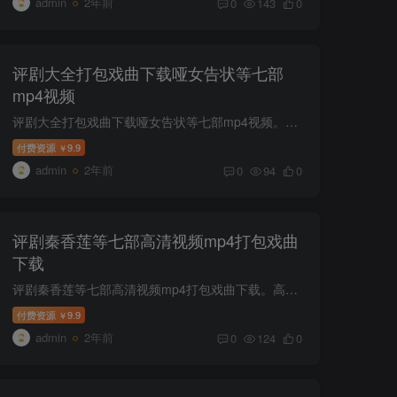
admin
2年前
0
143
0
评剧大全打包戏曲下载哑女告状等七部
mp4视频
评剧大全打包戏曲下载哑女告状等七部mp4视频。高清画质。高清评剧全剧《哑女告状》崔莲润 秦兴芝 王伍福.mp4高清评剧全剧《朱痕记》（音配像）.mp4高清评剧全剧《状元与乞丐》.mp4高清评剧全剧...
付费资源
9.9
￥
admin
2年前
0
94
0
评剧秦香莲等七部高清视频mp4打包戏曲
下载
评剧秦香莲等七部高清视频mp4打包戏曲下载。高清画质。高清评剧全剧《包公三勘蝴蝶梦》刘萍配像.mp4高清评剧全剧《半江清澈半江红》王向阳 赵洋 戴利利.mp4高清评剧全剧《拜月记》刘惠欣 李金铭...
付费资源
9.9
￥
admin
2年前
0
124
0