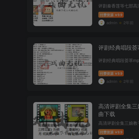
付费资源
9.9
￥
admin
2年前
评剧经典唱段荟
付费资源
9.9
￥
admin
2年前
高清评剧全集三
曲下载
付费资源
9.9
￥