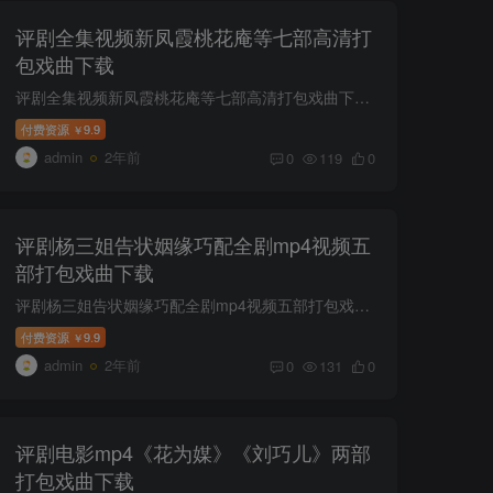
评剧全集视频新凤霞桃花庵等七部高清打
包戏曲下载
评剧全集视频新凤霞桃花庵等七部高清打包戏曲下载。高清画质。高清评剧全剧《小女婿》韩少云.mp4高清评剧全剧《我那呼兰河》马玉萍 孙浩.mp4高清评剧全剧《新凤霞》 刘秀荣.mp4高清评剧全剧《新...
付费资源
9.9
￥
admin
2年前
0
119
0
评剧杨三姐告状姻缘巧配全剧mp4视频五
部打包戏曲下载
评剧杨三姐告状姻缘巧配全剧mp4视频五部打包戏曲下载。高清画质。高清评剧全剧《姻缘巧配》.mp4高清评剧全剧《张羽煮海》 郑岚 于海泉.mp4高清评剧全剧《杨三姐告状》王婧 罗慧琴 张琪 王丽京.m...
付费资源
9.9
￥
admin
2年前
0
131
0
评剧电影mp4《花为媒》《刘巧儿》两部
打包戏曲下载