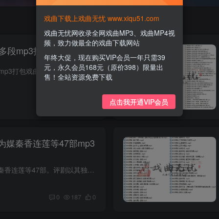
戏曲下载上戏曲无忧 www.xiqu51.com
戏曲无忧网收录全网戏曲MP3、戏曲MP4视
频，致力做最全的戏曲下载网站
多段mp3打包戏曲下载
年终大促，现在购买VIP会员一年只需39
元，永久会员168元（原价398）限量出
评剧选段大全60多段mp3打包戏曲下载。评剧的音乐以板、板调、花鼓调为主，其中板调是评剧的基本节奏，用于打拍子和跟唱；花鼓调则是配合舞台动作的节奏，能够表现出不同情绪和场景的音乐氛围。...
售！全站资源免费下载
点击我开通VIP会员
0
164
0
媒秦香连莲等47部mp3
评剧全剧大全花为媒秦香连莲等47部。评剧以其独特的唱腔、表演方式和音乐特色而闻名。其表演艺术主要包括唱、念、做、打四个基本功。唱指的是演员用特定的唱腔来表达角色的情感和内心世界；念则...
0
187
0