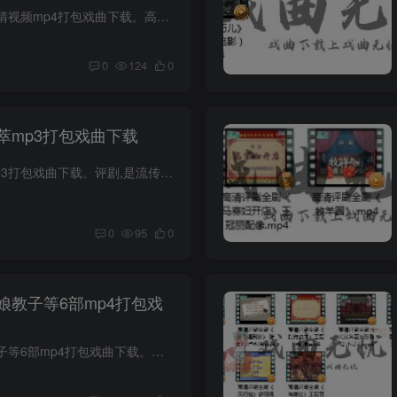
评剧秦香莲等七部高清视频mp4打包戏曲下载。高清画质。高清评剧全剧《包公三勘蝴蝶梦》刘萍配像.mp4高清评剧全剧《半江清澈半江红》王向阳 赵洋 戴利利.mp4高清评剧全剧《拜月记》刘惠欣 李金铭...
0
124
0
萃mp3打包戏曲下载
评剧经典唱段荟萃mp3打包戏曲下载。评剧,是流传于中国北方的一个戏曲剧种,是广大人民所喜闻乐见的剧种之一,位列中国五大戏曲剧种。是中国戏曲中的代表性剧种之一，也是最具影响力和代表性的戏曲...
0
95
0
娘教子等6部mp4打包戏
高清评剧全集三娘教子等6部mp4打包戏曲下载。高清画质。高清评剧全剧《三娘教子》.mp4高清评剧全剧《三拜花堂》孙明月 何英男.mp4高清评剧全剧《三看御妹》何英楠 赵斌.mp4高清评剧全剧《什刹海...