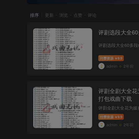
排序
更新
浏览
点赞
评论
评剧选段大全60
付费资源
9.9
￥
admin
2年前
评剧全剧大全花为
打包戏曲下载
付费资源
9.9
￥
admin
2年前