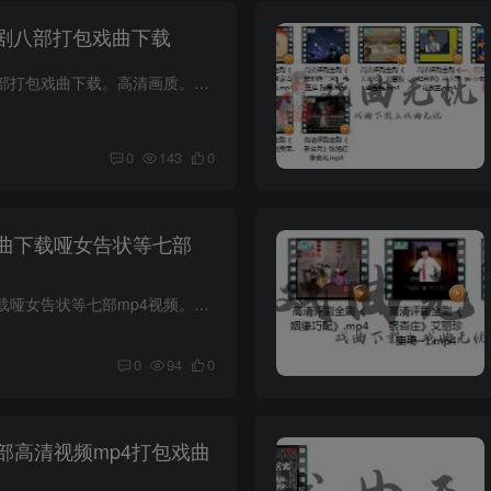
全剧八部打包戏曲下载
评剧视频mp4全剧八部打包戏曲下载。高清画质。高清评剧全剧《从春唱到秋》 张俊玲 卢永旺.mp4高清评剧全剧《凤阳情》曾昭娟 赵斌.mp4高清评剧全剧《包公梦蝶》于海泉 郑岚.mp4高清评剧全剧《大...
0
143
0
曲下载哑女告状等七部
评剧大全打包戏曲下载哑女告状等七部mp4视频。高清画质。高清评剧全剧《哑女告状》崔莲润 秦兴芝 王伍福.mp4高清评剧全剧《朱痕记》（音配像）.mp4高清评剧全剧《状元与乞丐》.mp4高清评剧全剧...
0
94
0
部高清视频mp4打包戏曲