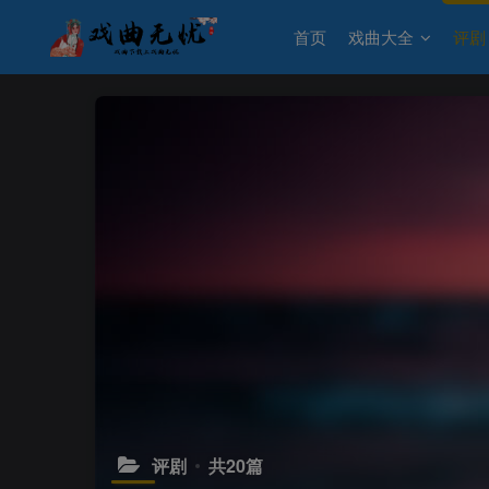
首页
戏曲大全
评剧
评剧
共20篇