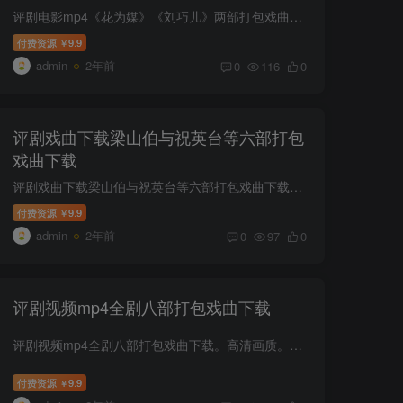
评剧电影mp4《花为媒》《刘巧儿》两部打包戏曲下载。评剧《刘巧儿》新凤霞（电影）.mp4评剧《花为媒》新凤霞 李忆兰（电影）.mp4
付费资源
9.9
￥
admin
2年前
0
116
0
评剧戏曲下载梁山伯与祝英台等六部打包
戏曲下载
评剧戏曲下载梁山伯与祝英台等六部打包戏曲下载。高清画质。高清评剧全剧《女秀才》（音配像）.mp4高清评剧全剧《林秀贞》严灵遵.mp4高清评剧全剧《梁山伯与祝英台》韩少云.mp4高清评剧全剧《牧...
付费资源
9.9
￥
admin
2年前
0
97
0
评剧视频mp4全剧八部打包戏曲下载
评剧视频mp4全剧八部打包戏曲下载。高清画质。高清评剧全剧《从春唱到秋》 张俊玲 卢永旺.mp4高清评剧全剧《凤阳情》曾昭娟 赵斌.mp4高清评剧全剧《包公梦蝶》于海泉 郑岚.mp4高清评剧全剧《大...
付费资源
9.9
￥