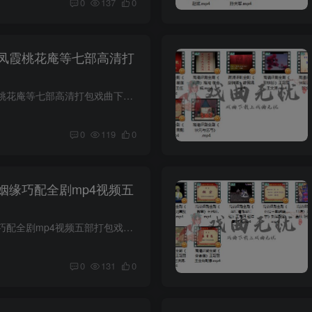
0
137
0
凤霞桃花庵等七部高清打
评剧全集视频新凤霞桃花庵等七部高清打包戏曲下载。高清画质。高清评剧全剧《小女婿》韩少云.mp4高清评剧全剧《我那呼兰河》马玉萍 孙浩.mp4高清评剧全剧《新凤霞》 刘秀荣.mp4高清评剧全剧《新...
0
119
0
姻缘巧配全剧mp4视频五
评剧杨三姐告状姻缘巧配全剧mp4视频五部打包戏曲下载。高清画质。高清评剧全剧《姻缘巧配》.mp4高清评剧全剧《张羽煮海》 郑岚 于海泉.mp4高清评剧全剧《杨三姐告状》王婧 罗慧琴 张琪 王丽京.m...
0
131
0