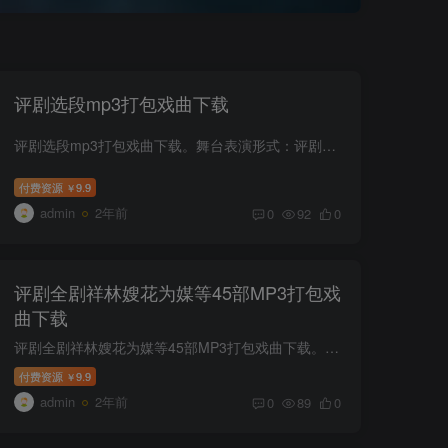
评剧选段mp3打包戏曲下载
评剧选段mp3打包戏曲下载。舞台表演形式：评剧的舞台表演形式主要包括唱腔、念白、舞蹈和杂技等：唱腔唱段：评剧中的主要表演形式是唱腔，演员通过唱腔来表达角色的情感和内心世界。念白对白：...
付费资源
9.9
￥
admin
2年前
0
92
0
评剧全剧祥林嫂花为媒等45部MP3打包戏
曲下载
评剧全剧祥林嫂花为媒等45部MP3打包戏曲下载。评剧的剧目内容丰富多样，既有传统古典剧目，也有反映现实生活的现代戏。传统的评剧剧目主要以古代历史故事、传说神话和名著改编而成，这些剧目不...
付费资源
9.9
￥
admin
2年前
0
89
0