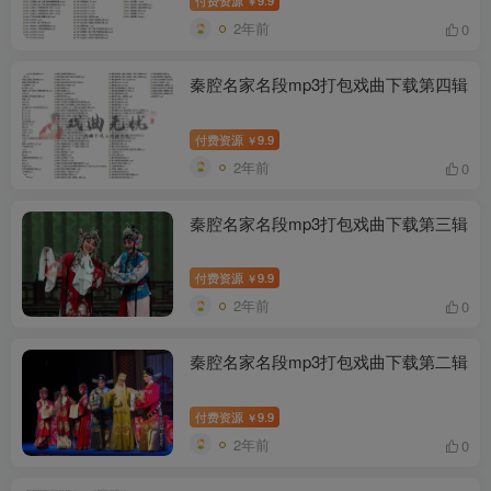
￥
2年前
0
秦腔名家名段mp3打包戏曲下载第四辑
付费资源
9.9
￥
2年前
0
秦腔名家名段mp3打包戏曲下载第三辑
付费资源
9.9
￥
2年前
0
秦腔名家名段mp3打包戏曲下载第二辑
付费资源
9.9
￥
2年前
0