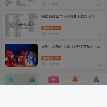
2年前
0
陕西秦腔全本mp3戏曲下载第四辑
付费资源
9.9
￥
2年前
0
秦腔mp3戏曲下载450段打包戏曲下载
付费资源
9.9
￥
2年前
0
经典秦腔200段mp3打包戏曲下载
付费资源
9.9
￥
2年前
0
秦腔经典唱段300首mp3打包戏曲下载