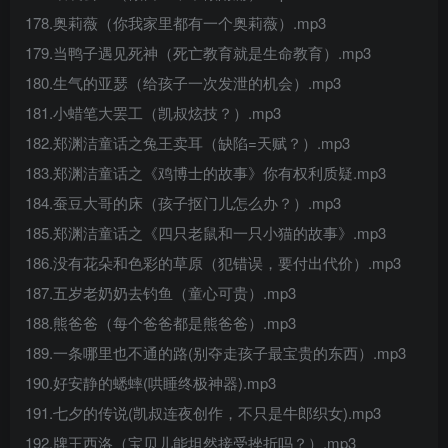
178.奥莉薇（你我家里都有一个奥莉薇）.mp3
179.当鸭子遇见死神（死亡教育就是生命教育）.mp3
180.生气的亚瑟（给孩子一次发泄的机会）.mp3
181.小蜡笔大罢工（凯叔炫技？）.mp3
182.郑渊洁童话之兔王卖耳（缺陷=天赋？）.mp3
183.郑渊洁童话之《鸡博士的故事》你有权利质疑.mp3
184.蚕豆大哥的床（孩子抠门儿怎么办？）.mp3
185.郑渊洁童话之《四只老鼠和一只小猫的故事》.mp3
186.没有花朵和色彩的草原（犯错误，要付出代价）.mp3
187.五岁老奶奶去钓鱼（童心可贵）.mp3
188.熊爸爸（每个爸爸都是熊爸爸）.mp3
189.一条哪里也不通的路(别夺走孩子最宝贵的东西）.mp3
190.好安静的蟋蟀(哄睡终极神器).mp3
191.七夕的传说(凯叔连夜创作，不只是牛郎织女).mp3
192.牌王西洛（宝贝儿能坦然接受挫折吗？）.mp3