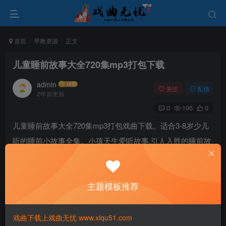
首页
早教资源
正文
儿童睡前故事大全720集mp3打包下载
admin
关注
私信
2年前更新
0
195
0
儿童睡前故事大全720集mp3打包戏曲下载。适合3-8岁少儿
听的睡前小故事全集。小孩天生爱听故事,引人入胜的睡前故
事对他们来说有很强的吸引力,而且还可以从中获得很多的知
识和启发。更能丰富孩子的想象力。
主题模板推荐
戏曲下载上戏曲无忧 www.xiqu51.com