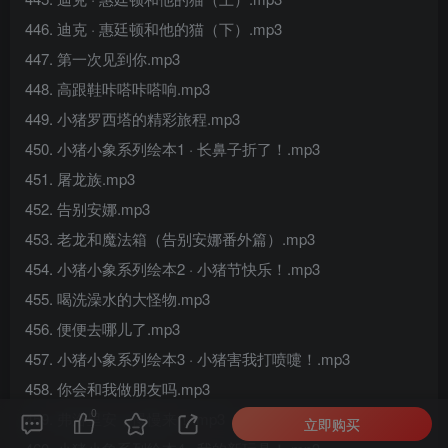
446. 迪克 · 惠廷顿和他的猫（下）.mp3
447. 第一次见到你.mp3
448. 高跟鞋咔嗒咔嗒响.mp3
449. 小猪罗西塔的精彩旅程.mp3
450. 小猪小象系列绘本1 · 长鼻子折了！.mp3
451. 屠龙族.mp3
452. 告别安娜.mp3
453. 老龙和魔法箱（告别安娜番外篇）.mp3
454. 小猪小象系列绘本2 · 小猪节快乐！.mp3
455. 喝洗澡水的大怪物.mp3
456. 便便去哪儿了.mp3
457. 小猪小象系列绘本3 · 小猪害我打喷嚏！.mp3
458. 你会和我做朋友吗.mp3
0
459. 弗洛里安，慢慢来！.mp3
立即购买