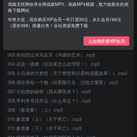
戏曲无忧网收录全网戏曲MP3、戏曲MP4视频，致力做最全的戏
曲下载网站
年终大促，现在购买VIP会员一年只需39元，永久会员168元
（原价398）限量出售！全站资源免费下载
001.留在夏天的雪人（小雪人去哪里了呢？）.mp3
点击我开通VIP会员
002.一个长上天的大苹果（宝贝知道互助和分享吗？）.mp3
003.你别想让河马走开（沟通的艺术）.mp3
004.还是一团糟（垃圾要怎么处理呀！）.mp3
005.小贝弟的大梦想（关于梦想和父爱的温暖故事））.mp3
006.请给青蛙一个吻（结果随它去，过程才重要）.mp3
007.大棕熊的秘密（我从哪里来？）.mp3
008.亨利爷爷找幸运（什么幸运？）.mp3
009.《象老爹》（上）.mp3
010.象老爹（上）（关于死亡）.mp3
010.象老爹（下）（关于死亡）.mp3