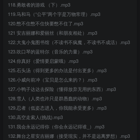
118.勇敢者的游戏 （下）.mp3
119.马和马（“公平”两个字是万物常理）.mp3
120.憋不住憋不住快要憋不住了.mp3
121 安吉丽娜和爱丽丝（和朋友相处）.mp3
122.大鬼小鬼图书馆（不读书不疯魔，不读书不成活）.mp3
123.吹口琴的蓝特尔（音乐的力量）.mp3
124.你真好（爱情要启蒙哦）.mp3
125.石头汤（得到更多的办法是付出更多）.mp3
126.小威向前冲（宝贝是怎么来的？）.mp3
127.小鸭子达达去探险（懂得放弃无用的东西）.mp3
128.雪人（人类也许只是群愚蠢的动物）.mp3
129.忍者（低姿态进入，你我能承受更多）.mp3
130.高空走索人(挑战).mp3
131.我会永远记得你（你会永远记得谁_）.mp3
132.舞台之星安吉丽娜（接受现实，并不是远离梦想）.mp3