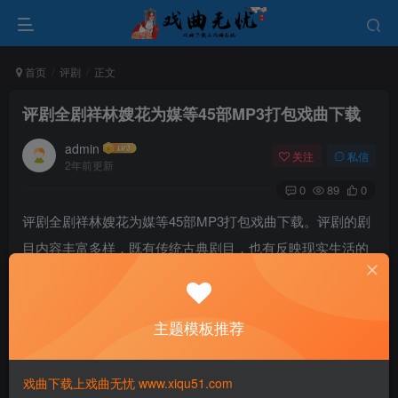
首页
评剧
正文
评剧全剧祥林嫂花为媒等45部MP3打包戏曲下载
admin
关注
私信
2年前更新
0
89
0
评剧全剧祥林嫂花为媒等45部MP3打包戏曲下载。评剧的剧
目内容丰富多样，既有传统古典剧目，也有反映现实生活的
现代戏。传统的评剧剧目主要以古代历史故事、传说神话和
名著改编而成，这些剧目不仅具有深厚的文化内涵，也是中
主题模板推荐
国文学艺术的珍贵遗产。同时，评剧也积极吸纳现代题材，
反映社会生活的变化和人民群众的生活状态，使其在当代社
会中具有更广泛的影响力和传播价值。
戏曲下载上戏曲无忧 www.xiqu51.com