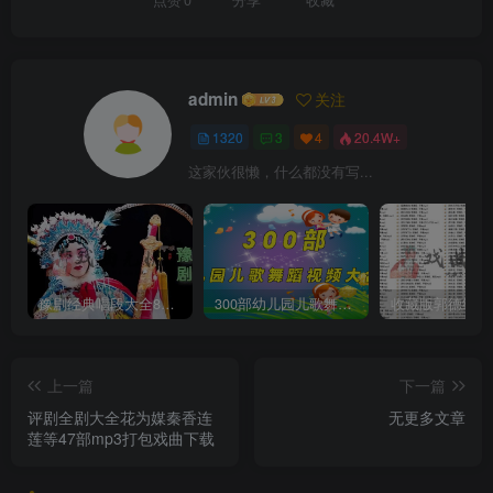
点赞
0
分享
收藏
admin
关注
1320
3
4
20.4W+
这家伙很懒，什么都没有写...
豫剧经典唱段大全850首mp3打包戏曲下载
300部幼儿园儿歌舞蹈视频大合集
上一篇
下一篇
评剧全剧大全花为媒秦香连
无更多文章
莲等47部mp3打包戏曲下载