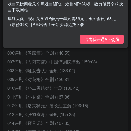
戏曲无忧网收录全网戏曲MP3、戏曲MP4视频，致力做最全的戏
001评剧《祥林嫂》全剧 李忆兰 赵丽蓉 张少华 (125:19)
曲下载网站
002评剧《临江驿》小白玉霜 (78:14)
年终大促，现在购买VIP会员一年只需39元，永久会员168元
（原价398）限量出售！全站资源免费下载
003评剧《冯奎卖妻》全剧 (68:23)
004评剧《刘巧儿》全剧新风霞 (104:02)
点击我开通VIP会员
005评剧《包公出世》全剧 刘莲英 (108:22)
006评剧《卷席筒》全剧 (140:55)
007评剧《向阳商店》中国评剧院演出 (159:08)
008评剧《哑女告状》全剧 (133:02)
009评剧《对花枪》全剧 (120:31)
010评剧《小二黑结婚》全剧 (106:42)
011评剧《小女婿》全剧 (167:36)
012评剧《屠夫状元》潘长江主演 (106:15)
013评剧《张羽煮海》全剧 (105:35)
014评剧《拜月记》全剧 (167:35)