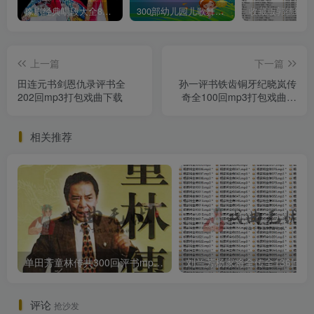
豫剧经典唱段大全850首mp3打包戏曲下载
300部幼儿园儿歌舞蹈视频大合集
上一篇
下一篇
田连元书剑恩仇录评书全
孙一评书铁齿铜牙纪晓岚传
202回mp3打包戏曲下载
奇全100回mp3打包戏曲下
载
相关推荐
单田芳童林传共300回评书mp3打包戏曲下载
刘兰芳杨家将全传全136回
评论
抢沙发