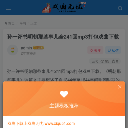
首页
评书
正文
孙一评书明朝那些事儿全241回mp3打包戏曲下载
admin
关注
私信
2年前更新
0
95
0
孙一评书明朝那些事儿全241回mp3打包戏曲下载。《明朝那
些事儿》这篇文主要概述了自1344年至1644年间明朝时期的
重要事件。以史料为基础，以时间和特定人物为主线，结合
小说的笔法，全面展示了明朝十七位皇帝及其他王公权贵与
主题模板推荐
平民百姓的命运。特别突出了官场政治、战争、帝王心术等
方面的描述，并融入对当时政治经济制度、人伦道德的演
绎。
戏曲下载上戏曲无忧 www.xiqu51.com