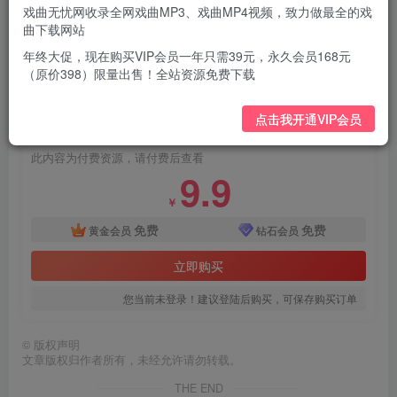
戏曲无忧网收录全网戏曲MP3、戏曲MP4视频，致力做最全的戏
曲下载网站
年终大促，现在购买VIP会员一年只需39元，永久会员168元
（原价398）限量出售！全站资源免费下载
付费资源
点击我开通VIP会员
孙一评书明朝那些事儿全241回mp3打包戏曲下载
此内容为付费资源，请付费后查看
9.9
￥
免费
免费
黄金会员
钻石会员
立即购买
您当前未登录！建议登陆后购买，可保存购买订单
©
版权声明
文章版权归作者所有，未经允许请勿转载。
THE END