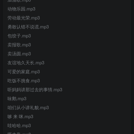
动物乐园.mp3
劳动最光荣.mp3
勇敢认错不说谎.mp3
包饺子.mp3
卖报歌.mp3
卖汤圆.mp3
友谊地久天长.mp3
可爱的家庭.mp3
吃饭不挑食.mp3
听妈妈讲那过去的事情.mp3
咏鹅.mp3
咱们从小讲礼貌.mp3
哆 来 咪.mp3
哇哈哈.mp3