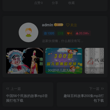
点赞
0
分享
收藏
admin
关注
1320
3
4
20.5W+
这家伙很懒，什么都没有写...
豫剧经典唱段大全850首mp3打包戏曲下载
300部幼儿园儿歌舞蹈视频大合集
上一篇
下一篇
中国56个民族的故事mp3音
趣味百科故事200集mp3打
频打包下载
包下载