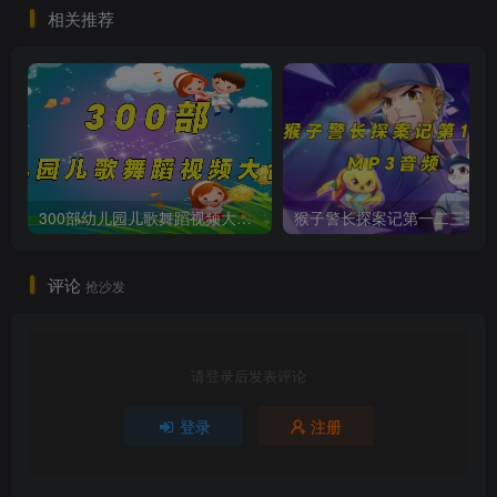
相关推荐
300部幼儿园儿歌舞蹈视频大合集
猴子警长
评论
抢沙发
请登录后发表评论
登录
注册