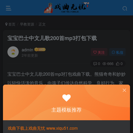
首页
早教资源
正文
宝宝巴士中文儿歌200首mp3打包下载
admin
关注
私信
2年前更新
0
666
0
宝宝巴士中文儿歌200首mp3打包戏曲下载。熊猫奇奇和妙妙
以轻快活泼的音乐，向孩子们传达自然科学、良好行为、家
庭价值观和文明礼仪。歌曲旋律简单、易记，歌词内容通常
与孩子们的日常生活、自然环境或动物有关，让他们在愉悦
主题模板推荐
的歌声中学习和成长。
戏曲下载上戏曲无忧 www.xiqu51.com