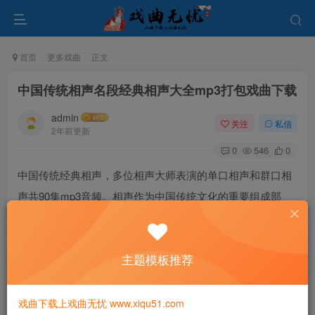
首页
更多戏曲
正文
中国传统相声名段经典相声大全mp3打包戏曲下载
admin
关注
私信
2年前更新
0
546
0
中国传统经典相声，多位相声大师表演的单口相声和群口相
声共90集mp3音频。相声作为中国传统文化的重要组成部
分，对人们的日常生活、社会风俗和思想观念产生了深远的
影响。近年来，国家大力支持相声艺术的传承与发展，相声
主题模板推荐
节目也成为了电视、广播等媒体的重要内容之一，为相声艺
术的传承和发展提供了广阔的舞台和平台。
戏曲下载上戏曲无忧 www.xiqu51.com