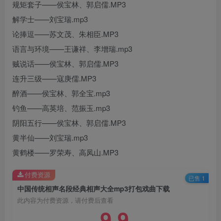
规矩套子——侯宝林、郭启儒.MP3
解学士——刘宝瑞.mp3
论捧逗——苏文茂、朱相臣.MP3
语言与环境——王谦祥、李增瑞.mp3
贼说话——侯宝林、郭启儒.MP3
连升三级——寇庚儒.MP3
醉酒——侯宝林、郭全宝.mp3
钓鱼——高英培、范振玉.mp3
阴阳五行——侯宝林、郭启儒.MP3
黄半仙——刘宝瑞.mp3
黄鹤楼——罗荣寿、高凤山.MP3
付费资源
已售 1
中国传统相声名段经典相声大全mp3打包戏曲下载
此内容为付费资源，请付费后查看
9.9