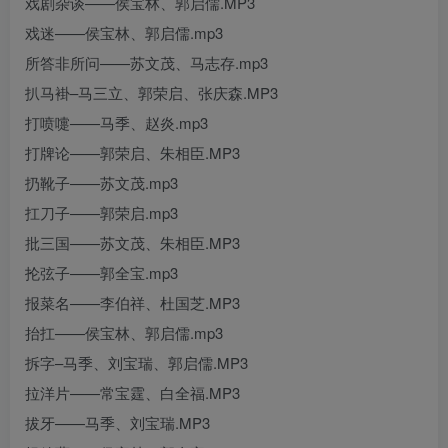
戏剧杂谈——侯宝林、郭启儒.MP3
戏迷——侯宝林、郭启儒.mp3
所答非所问——苏文茂、马志存.mp3
扒马褂–马三立、郭荣启、张庆森.MP3
打喷嚏——马季、赵炎.mp3
打牌论——郭荣启、朱相臣.MP3
扔靴子——苏文茂.mp3
扛刀子——郭荣启.mp3
批三国——苏文茂、朱相臣.MP3
抡弦子——郭全宝.mp3
报菜名——李伯祥、杜国芝.MP3
抬扛——侯宝林、郭启儒.mp3
拆字–马季、刘宝瑞、郭启儒.MP3
拉洋片——常宝霆、白全福.MP3
拔牙——马季、刘宝瑞.MP3