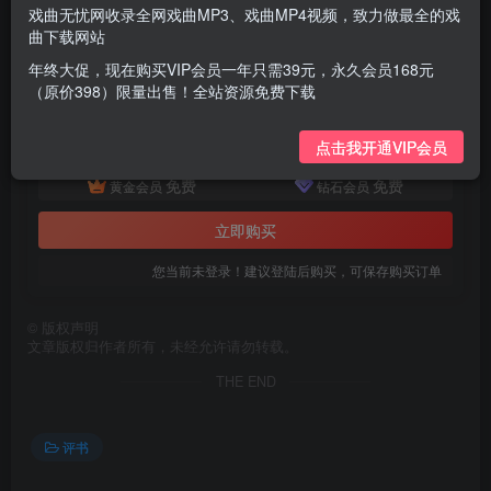
戏曲无忧网收录全网戏曲MP3、戏曲MP4视频，致力做最全的戏
曲下载网站
付费资源
年终大促，现在购买VIP会员一年只需39元，永久会员168元
田战义评书中国古代奇案6部mp3打包戏曲下载
（原价398）限量出售！全站资源免费下载
此内容为付费资源，请付费后查看
9.9
点击我开通VIP会员
￥
免费
免费
黄金会员
钻石会员
立即购买
您当前未登录！建议登陆后购买，可保存购买订单
©
版权声明
文章版权归作者所有，未经允许请勿转载。
THE END
评书