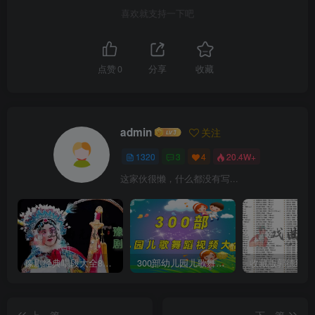
喜欢就支持一下吧
点赞
0
分享
收藏
admin
关注
1320
3
4
20.4W+
这家伙很懒，什么都没有写...
豫剧经典唱段大全850首mp3打包戏曲下载
300部幼儿园儿歌舞蹈视频大合集
上一篇
下一篇