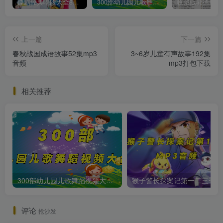
豫剧经典唱段大全850首mp3打包戏曲下载
300部幼儿园儿歌舞蹈视频大合集
上一篇
下一篇
春秋战国成语故事52集mp3
3~6岁儿童有声故事192集
音频
mp3打包下载
相关推荐
300部幼儿园儿歌舞蹈视频大合集
猴子警长
评论
抢沙发