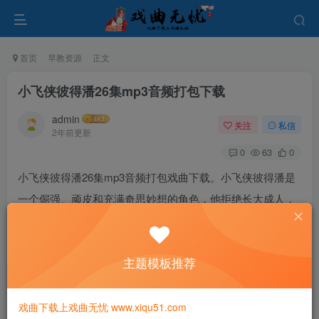
首页
早教资源
正文
小飞侠彼得潘26集mp3音频打包下载
admin
关注
私信
2年前更新
0
63
0
小飞侠彼得潘26集mp3音频打包戏曲下载。小飞侠彼得潘是
一个倔强、顽皮和充满奇思妙想的角色，他拒绝长大成人，
永远停留在童年时光中。他拥有一双神奇的翅膀、悬浮的能
力和仙尘，这些能力使他能够飞翔在梦幻岛的天空中，探索
主题模板推荐
未知的奇异世界。
戏曲下载上戏曲无忧 www.xiqu51.com