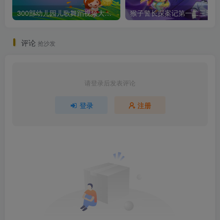
300部幼儿园儿歌舞蹈视频大合集
猴子警长
评论
抢沙发
请登录后发表评论
登录
注册