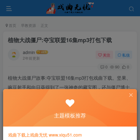
首页
早教资源
正文
植物大战僵尸:夺宝联盟16集mp3打包下载
admin
关注
私信
2年前更新
0
90
0
植物大战僵尸故事:夺宝联盟16集mp3打包戏曲下载。坚果、
豌豆射手和向日葵得到了一张神奇的藏宝图，还与僵尸博士
为首的僵尸军团展开了激烈的夺宝争斗，到底谁胜谁负？他
们之间又会发生哪些有趣的故事呢？
主题模板推荐
戏曲下载上戏曲无忧 www.xiqu51.com