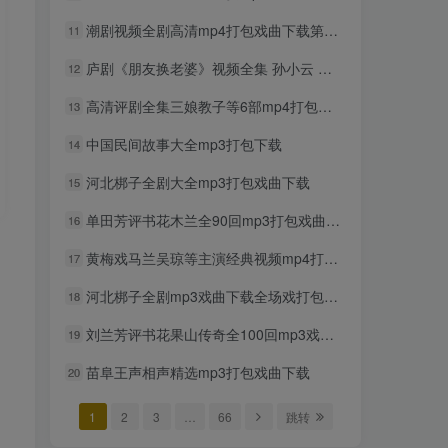
潮剧视频全剧高清mp4打包戏曲下载第七辑
11
庐剧《朋友换老婆》视频全集 孙小云 魏小五
12
高清评剧全集三娘教子等6部mp4打包戏曲下载
13
中国民间故事大全mp3打包下载
14
河北梆子全剧大全mp3打包戏曲下载
15
单田芳评书花木兰全90回mp3打包戏曲下载
16
黄梅戏马兰吴琼等主演经典视频mp4打包戏曲下载
17
河北梆子全剧mp3戏曲下载全场戏打包第二辑
18
刘兰芳评书花果山传奇全100回mp3戏曲下载
19
苗阜王声相声精选mp3打包戏曲下载
20
1
2
3
…
66
跳转