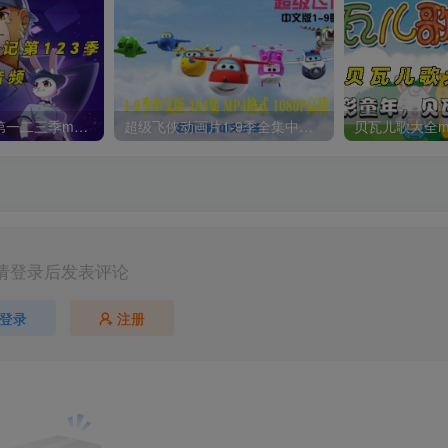
猴子警长探案记第一二三季mp3打包下载
超级飞侠动画片1-9季全集中文版视频下载
请登录后发表评论
登录
注册