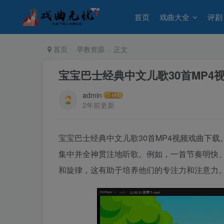
首页
戏曲大全
评剧
首页
早教资源
正文
宝宝巴士经典中文儿歌30首MP4
admin
2年前更新
宝宝巴士经典中文儿歌30首MP4视频戏曲下
集中并全神贯注地听歌。例如，一首节奏明快
和旋律，这有助于培养他们的专注力和注意力