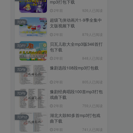
mp3打包下载
2年前
926人已阅读
超级飞侠动画片1-9季全集中
TOP6
文版视频下载
2年前
879人已阅读
贝瓦儿歌大全mp3版346首打
TOP7
包下载
2年前
848人已阅读
豫剧选段108段mp3打包载
TOP8
2年前
805人已阅读
豫剧经典唱段100首mp3打包
TOP9
戏曲下载
2年前
759人已阅读
湖北大鼓80多首mp3打包戏
TOP10
曲下载
2年前
741人已阅读