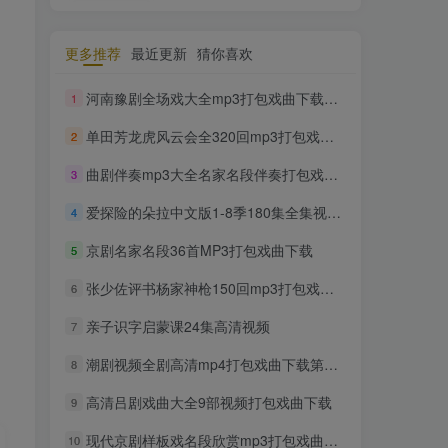
更多推荐
最近更新
猜你喜欢
河南豫剧全场戏大全mp3打包戏曲下载第一辑
1
单田芳龙虎风云会全320回mp3打包戏曲下载
2
曲剧伴奏mp3大全名家名段伴奏打包戏曲下载
3
爱探险的朵拉中文版1-8季180集全集视频打包下载
4
京剧名家名段36首MP3打包戏曲下载
5
张少佐评书杨家神枪150回mp3打包戏曲下载
6
亲子识字启蒙课24集高清视频
7
潮剧视频全剧高清mp4打包戏曲下载第一辑
8
高清吕剧戏曲大全9部视频打包戏曲下载
9
现代京剧样板戏名段欣赏mp3打包戏曲下载
10