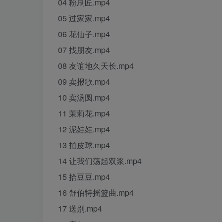
04 粉刷匠.mp4
05 过家家.mp4
06 花仙子.mp4
07 找朋友.mp4
08 友谊地久天长.mp4
09 卖报歌.mp4
10 卖汤圆.mp4
11 茉莉花.mp4
12 泥娃娃.mp4
13 拍皮球.mp4
14 让我们荡起双浆.mp4
15 拾豆豆.mp4
16 舒伯特摇篮曲.mp4
17 送别.mp4