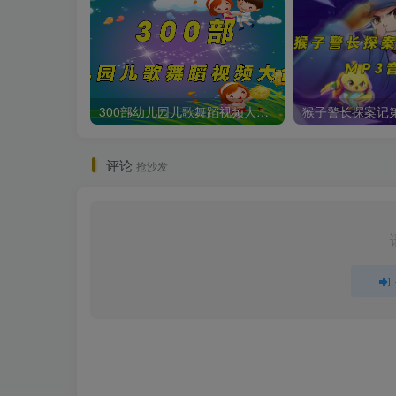
300部幼儿园儿歌舞蹈视频大合集
评论
抢沙发