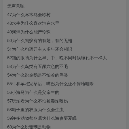
无声息呢
47为什么啄木鸟会啄树
48水牛为什么喜欢泡在水里
49河蚌为什么能产珍珠
50为什么蚂蚁有的有翅，有的无翅
51为什么狗离开主人多年还会相识
52猫的眼睛为什么早、中、晚不同时候瞳孔不一样大
53为什么鸟类有五颜六色的羽毛
54为什么说企鹅是不怕冷的鸟类
55牛和羊吃完草后，嘴巴为什么还不停地咀嚼
56小海马为什么是父亲生的
57玩蛇者为什么不怕被毒蛇咬伤
58箱子里的衣服为什么会生虫
59许多动物都冬眠为什么海参要夏眠
60为什么说珊瑚是动物