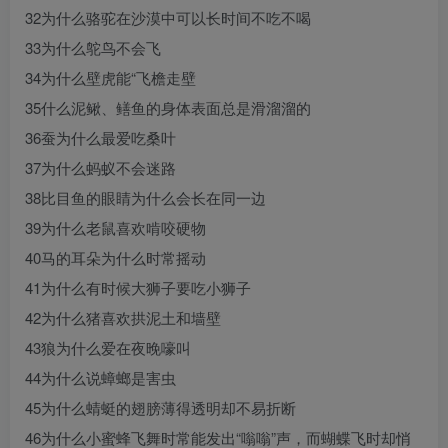
32为什么骆驼在沙漠中可以长时间不吃不喝
33为什么鸵鸟不会飞
34为什么壁虎能“飞檐走壁
35什么泥鳅、鳝鱼的身体表面总是滑溜溜的
36蚕为什么最爱吃桑叶
37为什么蚂蚁不会迷路
38比目鱼的眼睛为什么会长在同一边
39为什么老鼠喜欢啃咬硬物
40马的耳朵为什么时常摇动
41为什么有时候大狮子要吃小狮子
42为什么猪喜欢拱泥土和墙壁
43狼为什么爱在夜晚嚎叫
44为什么说蟑螂是害虫
45为什么蜻蜓的翅膀薄得透明却不易折断
46为什么小蜜蜂飞舞时常能发出“嗡嗡”声，而蝴蝶飞时却悄