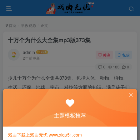
首页
早教资源
正文
十万个为什么大全集mp3版373集
admin
关注
私信
2年前更新
0
183
0
少儿十万个为什么全集共373集。包括人体、动物、植物、
生活、环保、地球、宇宙、科技等方面的知识。满足孩子们
的好奇心。
主题模板推荐
戏曲下载上戏曲无忧 www.xiqu51.com