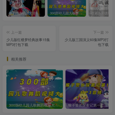
豫剧经典唱段大全850首mp3打包戏曲下载
300部幼儿园儿歌舞蹈视频大合集
上一篇
下一篇
少儿版红楼梦经典故事15集
少儿版三国演义60集MP3打
MP3打包下载
包下载
相关推荐
300部幼儿园儿歌舞蹈视频大合集
猴子警长