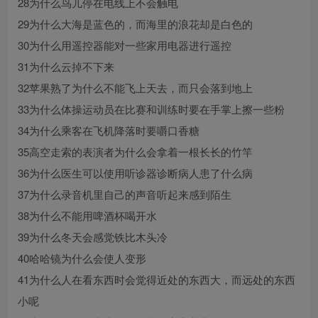
28为什么鸟儿停在电线上不会触电
29为什么大海是蓝色的，而海里的浪花却是白色的
30为什么用遥控器能对一些家用电器进行遥控
31为什么云掉不下来
32苹果熟了为什么不能飞上天去，而只会落到地上
33为什么体操运动员在比赛和训练时要在手掌上擦一些粉
34为什么乘客在飞机降落时要嚼口香糖
35高空走索的表演者为什么会拿着一根长长的竹竿
36为什么医生可以使用听诊器诊断病人患了什么病
37为什么录音机里自己的声音听起来感到陌生
38为什么不能用啤酒杯喝开水
39为什么冬天会感觉铁比木头冷
40哈哈镜为什么会使人变形
41为什么人在看东西时会觉得近处的东西大，而远处的东西
小呢