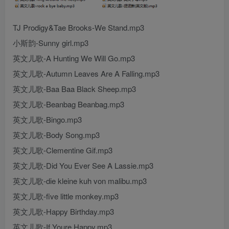
TJ Prodigy&Tae Brooks-We Stand.mp3
小斯韵-Sunny girl.mp3
英文儿歌-A Hunting We Will Go.mp3
英文儿歌-Autumn Leaves Are A Falling.mp3
英文儿歌-Baa Baa Black Sheep.mp3
英文儿歌-Beanbag Beanbag.mp3
英文儿歌-Bingo.mp3
英文儿歌-Body Song.mp3
英文儿歌-Clementine Gif.mp3
英文儿歌-Did You Ever See A Lassie.mp3
英文儿歌-die kleine kuh von malibu.mp3
英文儿歌-five little monkey.mp3
英文儿歌-Happy Birthday.mp3
英文儿歌-If Youre Happy.mp3