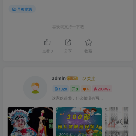
早教资源
喜欢就支持一下吧
点赞
0
分享
收藏
admin
关注
1320
3
4
20.4W+
这家伙很懒，什么都没有写...
豫剧经典唱段大全850首mp3打包戏曲下载
300部幼儿园儿歌舞蹈视频大合集