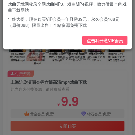
高清沪剧《红叶魂》华雯 王文 汪华忠 沈慧忠.mp4
戏曲无忧网收录全网戏曲MP3、戏曲MP4视频，致力做最全的戏
高清沪剧《红梅颂》华雯 王文 袁兴官.mp4
曲下载网站
高清沪剧《风流英豪》王盘声 邢月莉.mp4
年终大促，现在购买VIP会员一年只需39元，永久会员168元
（原价398）限量出售！全站资源免费下载
高清沪剧《风雨同舟》杨音 王惠丽.mp4
点击我开通VIP会员
付费资源
上海沪剧演唱会等六部高清mp4戏曲下载
此内容为付费资源，请付费后查看
9.9
￥
免费
免费
黄金会员
钻石会员
立即购买