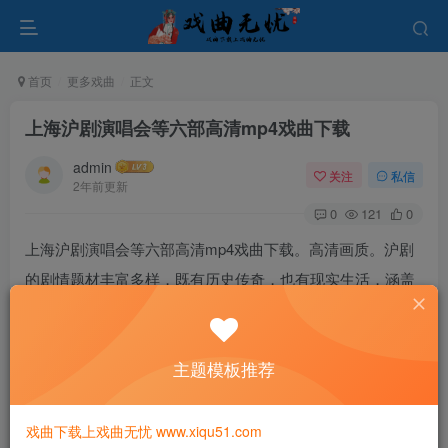
首页
更多戏曲
正文
上海沪剧演唱会等六部高清mp4戏曲下载
admin
关注
私信
2年前更新
0
121
0
上海沪剧演唱会等六部高清mp4戏曲下载。高清画质。沪剧
的剧情题材丰富多样，既有历史传奇，也有现实生活，涵盖
了爱情、家庭、社会等各个方面的题材，内容丰富多彩，能
够满足不同观众的需求。
主题模板推荐
《龙飞凤舞春之声》沪剧经典交响演唱会.mp4
高清沪剧《51把钥匙》王勤 沈慧中 康荣华 王明道.mp4
戏曲下载上戏曲无忧 www.xiqu51.com