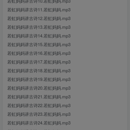
若虹妈妈讲古诗10.若虹妈妈.mp3
若虹妈妈讲古诗11.若虹妈妈.mp3
若虹妈妈讲古诗12.若虹妈妈.mp3
若虹妈妈讲古诗13.若虹妈妈.mp3
若虹妈妈讲古诗14.若虹妈妈.mp3
若虹妈妈讲古诗15.若虹妈妈.mp3
若虹妈妈讲古诗16.若虹妈妈.mp3
若虹妈妈讲古诗17.若虹妈妈.mp3
若虹妈妈讲古诗18.若虹妈妈.mp3
若虹妈妈讲古诗19.若虹妈妈.mp3
若虹妈妈讲古诗20.若虹妈妈.mp3
若虹妈妈讲古诗21.若虹妈妈.mp3
若虹妈妈讲古诗22.若虹妈妈.mp3
若虹妈妈讲古诗23.若虹妈妈.mp3
若虹妈妈讲古诗24.若虹妈妈.mp3