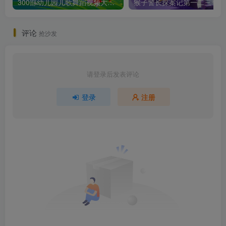
300部幼儿园儿歌舞蹈视频大合集
猴子警长
评论
抢沙发
请登录后发表评论
登录
注册