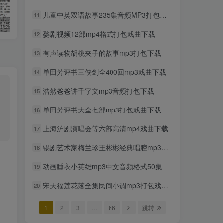
儿童中英双语故事235集音频MP3打包下载
11
中国传统相声名段经典相声大全mp3打包戏曲下载
歌仔戏［芗剧］全剧35首mp3打包戏曲下载
婺剧视频12部mp4格式打包戏曲下载
12
有声读物胡桃夹子的故事mp3打包下载
13
单田芳评书三侠剑全400回mp3戏曲下载
14
浩然爸爸讲千字文mp3音频打包下载
15
单田芳评书大全七部mp3打包戏曲下载
16
上海沪剧演唱会等六部高清mp4戏曲下载
17
锡剧艺术家梅兰珍王彬彬经典唱腔mp3戏曲下载
18
动画睡衣小英雄mp3中文音频格式50集
19
宋天福莲花落全集民间小调mp3打包戏曲下载
20
1
2
3
…
66
跳转