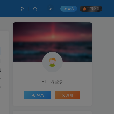
发布
开通会员
风
泛
HI！请登录
浓
登录
注册