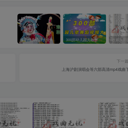
豫剧经典唱段大全850首mp3打包戏曲下载
300部幼儿园儿歌舞蹈视频大合集
下一
上海沪剧演唱会等六部高清mp4戏曲