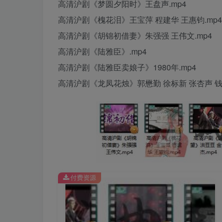
高清沪剧《梦圆夕阳时》王盘声.mp4
高清沪剧《槐花泪》王宝萍 程建华 王惠钧.mp4
高清沪剧《胡锦初借妻》朱强强 王伟文.mp4
高清沪剧《陆雅臣》.mp4
高清沪剧《陆雅臣卖娘子》1980年.mp4
高清沪剧《龙凤花烛》郭懋勤 徐标新 张杏声 钱菊
付费资源