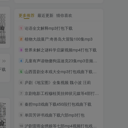
更多推荐
最近更新
猜你喜欢
论语全文解释mp3打包下载
1
植物大战僵尸:奇兽岛大冒险100集mp3
2
收藏版郭德纲相声专辑mp3打包戏曲下载
潮剧精彩选段200多首mp3打包戏曲下载
猴子警长探案记第一二三季mp3打包下载
世界未解之谜科学启蒙视频mp4打包下载
3
儿童有声读物傻狗温迪克23集mp3音频打包下载
篇
4
下载
山西晋剧全本戏大全mp3打包戏曲下载第四辑
5
庐剧《地宝图》全集视频 魏小波 汪莉
6
京剧电影工程穆桂英挂帅状元媒等4部打包戏曲下载
7
秦腔mp3戏曲下载450段打包戏曲下载
8
单田芳评书戏曲下载六部mp3打包
9
沪剧雷雨金绣娘等七部mp4视频打包戏曲下载
10