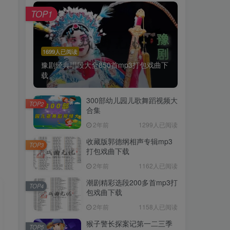
TOP1
1699人已阅读
豫剧经典唱段大全850首mp3打包戏曲下
载
300部幼儿园儿歌舞蹈视频大
TOP2
合集
2年前
1299人已阅读
收藏版郭德纲相声专辑mp3
TOP3
打包戏曲下载
2年前
1162人已阅读
潮剧精彩选段200多首mp3打
TOP4
包戏曲下载
2年前
1158人已阅读
猴子警长探案记第一二三季
TOP5