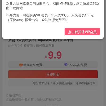
朱洪武放牛6 夏巧云 单小侉.mp4
戏曲无忧网收录全网戏曲MP3、戏曲MP4视频，致力做最全的戏
曲下载网站
年终大促，现在购买VIP会员一年只需39元，永久会员168元
（原价398）限量出售！全站资源免费下载
点击我开通VIP会员
付费资源
庐剧《朱洪武放牛》mp4全集 夏巧云 单小侉
此内容为付费资源，请付费后查看
9.9
￥
免费
免费
黄金会员
钻石会员
立即购买
您当前未登录！建议登陆后购买，可保存购买订单
©
版权声明
文章版权归作者所有，未经允许请勿转载。