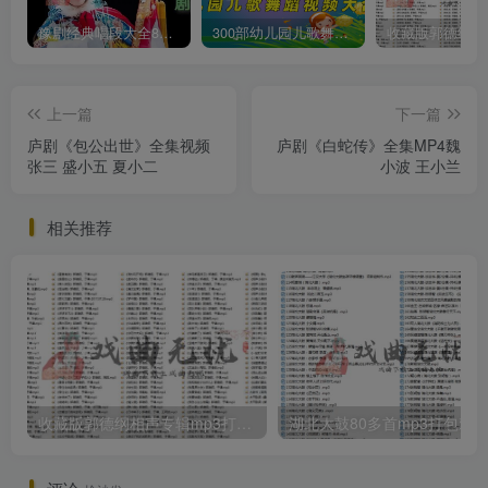
豫剧经典唱段大全850首mp3打包戏曲下载
300部幼儿园儿歌舞蹈视频大合集
上一篇
下一篇
庐剧《包公出世》全集视频
庐剧《白蛇传》全集MP4魏
张三 盛小五 夏小二
小波 王小兰
相关推荐
收藏版郭德纲相声专辑mp3打包戏曲下载