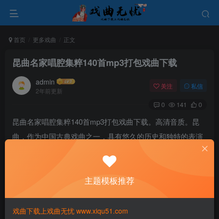
首页
更多戏曲
正文
昆曲名家唱腔集粹140首mp3打包戏曲下载
admin
关注
私信
2年前更新
0
141
0
昆曲名家唱腔集粹140首mp3打包戏曲下载。高清音质。昆
曲，作为中国古典戏曲之一，具有悠久的历史和独特的表演
特点。它起源于中国南方，发展于苏州地区，是中国传统戏
曲中的一朵奇葩，因其细腻的表演、精湛的唱腔和深厚的文
主题模板推荐
化底蕴而享有盛名。
戏曲下载上戏曲无忧 www.xiqu51.com