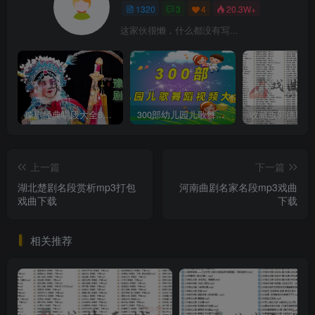
1320
3
4
20.3W+
这家伙很懒，什么都没有写...
豫剧经典唱段大全850首mp3打包戏曲下载
300部幼儿园儿歌舞蹈视频大合集
上一篇
下一篇
湖北楚剧名段赏析mp3打包
河南曲剧名家名段mp3戏曲
戏曲下载
下载
相关推荐