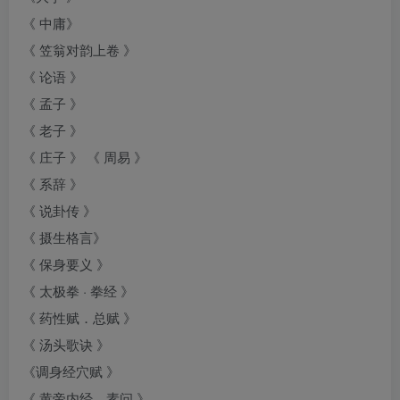
《 中庸》
《 笠翁对韵上卷 》
《 论语 》
《 孟子 》
《 老子 》
《 庄子 》 《 周易 》
《 系辞 》
《 说卦传 》
《 摄生格言》
《 保身要义 》
《 太极拳 · 拳经 》
《 药性赋．总赋 》
《 汤头歌诀 》
《调身经穴赋 》
《 黄帝内经．素问 》