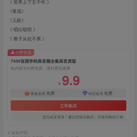
《 世界上下五干年 》
《童谣》
《儿歌》
《 唱出聪明 》
《 教子从此不累 》
付费资源
7430首国学经典音频全集高音质版
此内容为付费资源，请付费后查看
9.9
￥
免费
免费
黄金会员
钻石会员
立即购买
您当前未登录！建议登陆后购买，可保存购买订单
©
版权声明