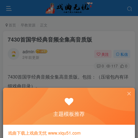
首页
早教资源
正文
7430首国学经典音频全集高音质版
admin
关注
私信
2年前更新
0
117
0
7430首国学经典音频全集高音质版。包括：（压缩包内有详
细戏曲目录）。
国学是中国传统文化的重要组成部分，是对中国古代经典、
文化传统以及思想理念的研究和传承。学习国学，对孩子理
主题模板推荐
解和传承中国传统文化、提升人文素养、塑造个人品格具有
重要的意义。
戏曲下载上戏曲无忧 www.xiqu51.com