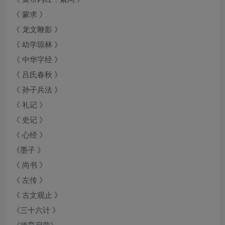
《 蒙求 》
《 龙文鞭影 》
《 幼学琼林 》
《 中华字经 》
《 吕氏春秋 》
《 孙子兵法 》
《 礼记 》
《 史记 》
《 心经 》
《墨子 》
《 尚书 》
《 左传 》
《 古文观止 》
《三十六计 》
《德育启蒙》