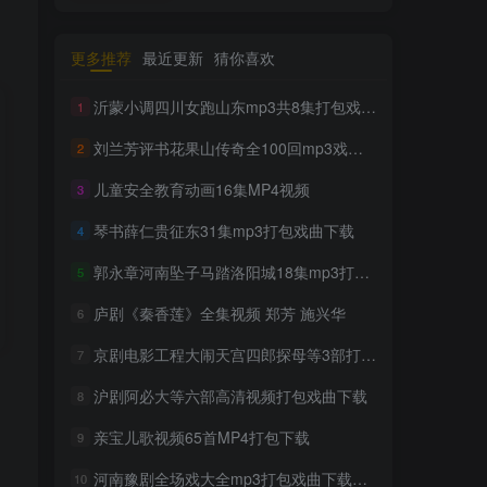
更多推荐
最近更新
猜你喜欢
沂蒙小调四川女跑山东mp3共8集打包戏曲下载
1
刘兰芳评书花果山传奇全100回mp3戏曲下载
2
儿童安全教育动画16集MP4视频
3
琴书薛仁贵征东31集mp3打包戏曲下载
4
郭永章河南坠子马踏洛阳城18集mp3打包戏曲下载
5
庐剧《秦香莲》全集视频 郑芳 施兴华
6
京剧电影工程大闹天宫四郎探母等3部打包戏曲下载
7
沪剧阿必大等六部高清视频打包戏曲下载
8
亲宝儿歌视频65首MP4打包下载
9
河南豫剧全场戏大全mp3打包戏曲下载第二辑
10