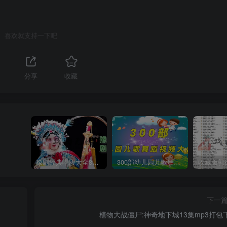
喜欢就支持一下吧
分享
收藏
豫剧经典唱段大全850首mp3打包戏曲下载
300部幼儿园儿歌舞蹈视频大合集
下一
植物大战僵尸:神奇地下城13集mp3打包