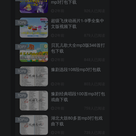
mp3打包下载
2年前
926人已阅读
超级飞侠动画片1-9季全集中
TOP6
文版视频下载
2年前
879人已阅读
贝瓦儿歌大全mp3版346首打
TOP7
包下载
2年前
848人已阅读
豫剧选段108段mp3打包载
TOP8
2年前
803人已阅读
豫剧经典唱段100首mp3打包
TOP9
戏曲下载
2年前
759人已阅读
湖北大鼓80多首mp3打包戏
TOP10
曲下载
2年前
739人已阅读