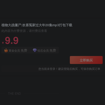
植物大战僵尸:欢喜冤家过大年20集mp3打包下载
此内容为付费资源，请付费后查看
9.9
￥
免费
免费
黄金会员
钻石会员
立即购买
您当前未登录！建议登陆后购买，可保存购买订单
THE END