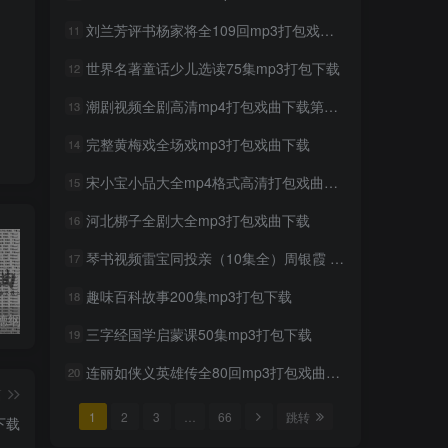
刘兰芳评书杨家将全109回mp3打包戏曲下载
11
世界名著童话少儿选读75集mp3打包下载
12
潮剧视频全剧高清mp4打包戏曲下载第七辑
13
完整黄梅戏全场戏mp3打包戏曲下载
14
宋小宝小品大全mp4格式高清打包戏曲下载
15
河北梆子全剧大全mp3打包戏曲下载
16
琴书视频雷宝同投亲（10集全）周银霞 高小眼
17
趣味百科故事200集mp3打包下载
18
收藏版郭德纲相声专辑mp3打包戏曲下载
潮剧精彩选段200多首mp3打包戏曲下载
猴子警长探案记第一二三季mp3打包下载
三字经国学启蒙课50集mp3打包下载
19
连丽如侠义英雄传全80回mp3打包戏曲下载
20
篇
1
2
3
…
66
跳转
下载