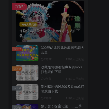
TOP1
1706人已阅读
豫剧经典唱段大全850首mp3打包戏曲下
载
300部幼儿园儿歌舞蹈视频大
TOP2
合集
2年前
1301人已阅读
收藏版郭德纲相声专辑mp3
TOP3
打包戏曲下载
2年前
1163人已阅读
潮剧精彩选段200多首mp3打
TOP4
包戏曲下载
2年前
1161人已阅读
猴子警长探案记第一二三季
TOP5