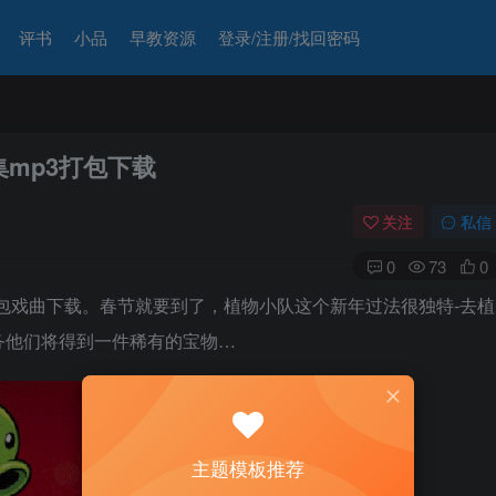
评书
小品
早教资源
登录/注册/找回密码
集mp3打包下载
关注
私信
0
73
0
打包戏曲下载。春节就要到了，植物小队这个新年过法很独特-去植
务他们将得到一件稀有的宝物…
主题模板推荐