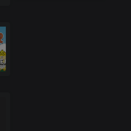
贝瓦儿歌大全mp3版346首打包下载
小猪佩奇1-7季共计223集MP4视频中文版