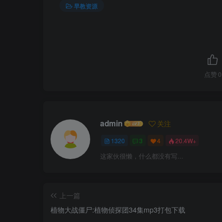
早教资源
点赞
0
admin
关注
1320
3
4
20.4W+
这家伙很懒，什么都没有写...
上一篇
植物大战僵尸:植物侦探团34集mp3打包下载