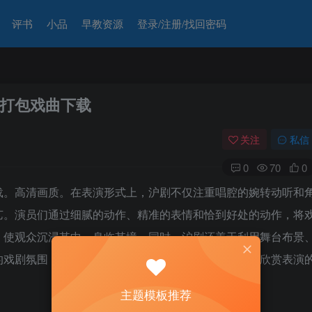
评书
小品
早教资源
登录/注册/找回密码
打包戏曲下载
关注
私信
0
70
0
载。高清画质。在表演形式上，沪剧不仅注重唱腔的婉转动听和
艺。演员们通过细腻的动作、精准的表情和恰到好处的动作，将
，使观众沉浸其中，身临其境。同时，沪剧还善于利用舞台布景
的戏剧氛围，增强了戏剧的感染力和观赏性，使观众在欣赏表演
主题模板推荐