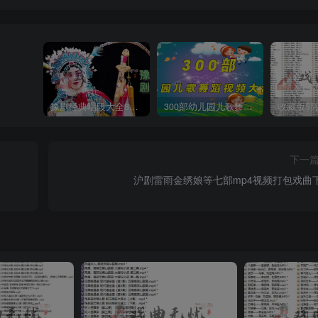
豫剧经典唱段大全850首mp3打包戏曲下载
300部幼儿园儿歌舞蹈视频大合集
下一
沪剧雷雨金绣娘等七部mp4视频打包戏曲