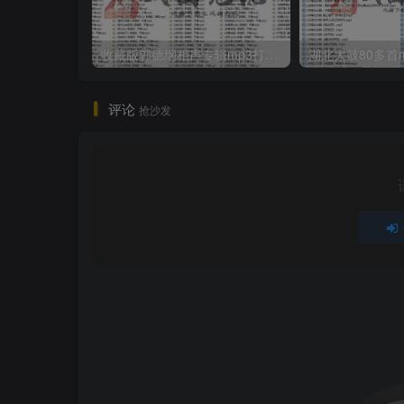
收藏版郭德纲相声专辑mp3打包戏曲下载
评论
抢沙发