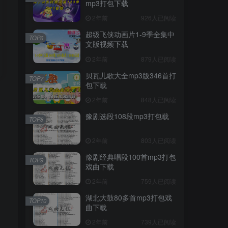
mp3打包下载
2年前
926人已阅读
超级飞侠动画片1-9季全集中
TOP6
文版视频下载
2年前
879人已阅读
贝瓦儿歌大全mp3版346首打
TOP7
包下载
2年前
848人已阅读
豫剧选段108段mp3打包载
TOP8
2年前
803人已阅读
豫剧经典唱段100首mp3打包
TOP9
戏曲下载
2年前
759人已阅读
湖北大鼓80多首mp3打包戏
TOP10
曲下载
2年前
739人已阅读