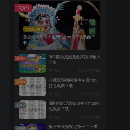
TOP1
1706人已阅读
豫剧经典唱段大全850首mp3打包戏曲下
载
300部幼儿园儿歌舞蹈视频大
TOP2
合集
2年前
1301人已阅读
收藏版郭德纲相声专辑mp3
TOP3
打包戏曲下载
2年前
1163人已阅读
潮剧精彩选段200多首mp3打
TOP4
包戏曲下载
2年前
1161人已阅读
猴子警长探案记第一二三季
TOP5