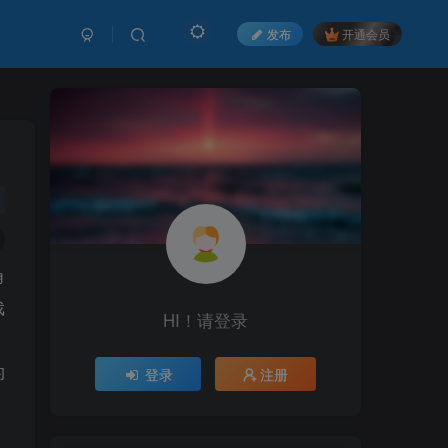
发布
开通会员
角
戏
HI！请登录
、
的
登录
注册