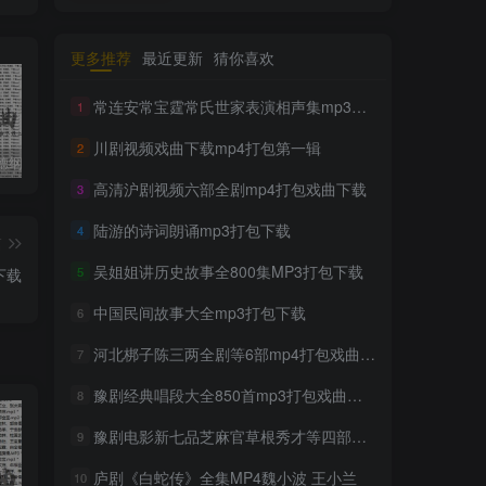
更多推荐
最近更新
猜你喜欢
常连安常宝霆常氏世家表演相声集mp3打包戏曲下载
1
川剧视频戏曲下载mp4打包第一辑
2
收藏版郭德纲相声专辑mp3打包戏曲下载
潮剧精彩选段200多首mp3打包戏曲下载
猴子警长探案记第一二三季mp3打包下载
高清沪剧视频六部全剧mp4打包戏曲下载
3
陆游的诗词朗诵mp3打包下载
4
篇
吴姐姐讲历史故事全800集MP3打包下载
5
下载
中国民间故事大全mp3打包下载
6
河北梆子陈三两全剧等6部mp4打包戏曲下载
7
豫剧经典唱段大全850首mp3打包戏曲下载
8
豫剧电影新七品芝麻官草根秀才等四部打包戏曲下载
9
庐剧《白蛇传》全集MP4魏小波 王小兰
10