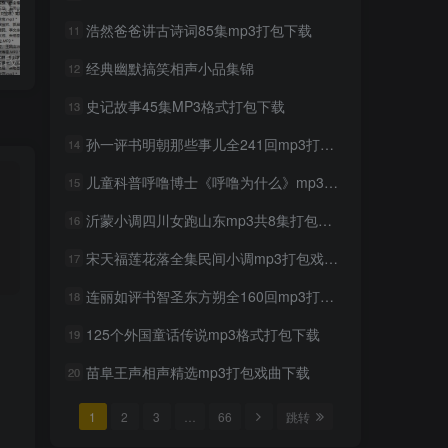
浩然爸爸讲古诗词85集mp3打包下载
11
中国传统相声名段经典相声大全mp3打包戏曲下载
歌仔戏［芗剧］全剧35首mp3打包戏曲下载
经典幽默搞笑相声小品集锦
12
史记故事45集MP3格式打包下载
13
孙一评书明朝那些事儿全241回mp3打包戏曲下载
14
儿童科普呼噜博士《呼噜为什么》mp3全40集
15
沂蒙小调四川女跑山东mp3共8集打包戏曲下载
16
宋天福莲花落全集民间小调mp3打包戏曲下载
17
连丽如评书智圣东方朔全160回mp3打包戏曲下载
18
125个外国童话传说mp3格式打包下载
19
苗阜王声相声精选mp3打包戏曲下载
20
1
2
3
…
66
跳转