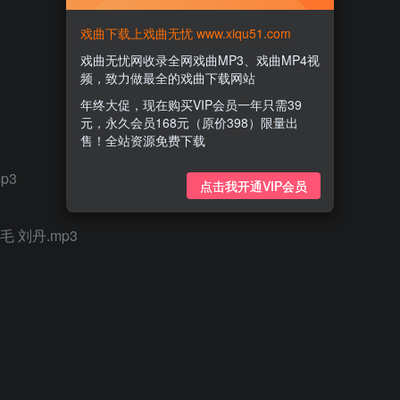
戏曲下载上戏曲无忧 www.xiqu51.com
戏曲无忧网收录全网戏曲MP3、戏曲MP4视
频，致力做最全的戏曲下载网站
年终大促，现在购买VIP会员一年只需39
元，永久会员168元（原价398）限量出
售！全站资源免费下载
p3
点击我开通VIP会员
 刘丹.mp3