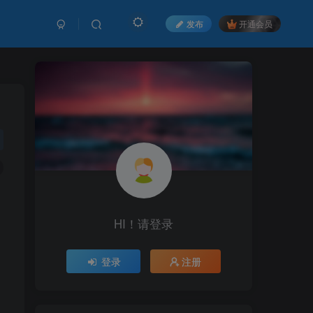
发布
开通会员
HI！请登录
HI！请登录
登录
登录
注册
注册