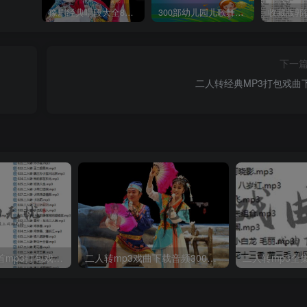
豫剧经典唱段大全850首mp3打包戏曲下载
300部幼儿园儿歌舞蹈视频大合集
下一
二人转经典MP3打包戏曲
东北二人转40多首mp3打包戏曲下载
二人转mp3戏曲下载音频300多首打包戏曲下载