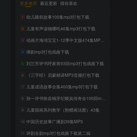
更多推荐
最近更新
猜你喜欢
TOP1
幼儿睡前故事100集mp3打包下载
1
儿童有声读物哪吒46集mp3打包下载
2
1699人已阅读
豫剧经典唱段大全850首mp3打包戏曲下
动画片海绵宝宝1-12季中文版474集MP4打包下载
3
载
潮剧mp3打包戏曲下载
4
300部幼儿园儿歌舞蹈视频大
TOP2
刘兰芳评书呼家将93回mp3打包戏曲下载
5
合集
2年前
1298人已阅读
《三字经》启蒙精讲MP3音频打包下载
6
收藏版郭德纲相声专辑mp3
儿童成语故事全集400集mp3打包下载
TOP3
7
打包戏曲下载
孙一评书铁齿铜牙纪晓岚传奇全100回mp3打包戏曲下载
8
2年前
1161人已阅读
潮剧精彩选段200多首mp3打
儿童国画系列教学（附赠画法图）43集
9
TOP4
包戏曲下载
中国历史故事广播剧39集MP3
10
2年前
1158人已阅读
评剧全剧mp3打包戏曲下载第二辑
猴子警长探案记第一二三季
11
TOP5