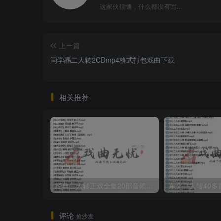
这家伙很懒，什么都没有写...
上一篇
闫学晶二人转2CDmp4格式打包戏曲下载
相关推荐
经典二人转正戏全集20部音频MP3打包戏曲下载
评论
抢沙发