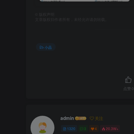
©
版权声明
文章版权归作者所有，未经允许请勿转载。
小品
点赞
0
admin
关注
1320
3
4
20.3W+