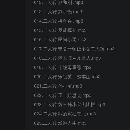
012.二人转 刘和刚 .mp3
013.二人转 刘小光.mp3
014.二人转 楼台会 .mp3
015.二人转 罗成算卦.mp3
016.二人转 民间小调.mp3
017.二人转 宁舍一顿饭不舍二人转.mp3
018.二人转 潘长江 – 东北人.mp3
019.二人转 十跪母重恩.mp3
020.二人转 宋祖英、赵本山.mp3
021.二人转 孙小宝.mp3
022.二人转 王二姐思夫.mp3
023.二人转 魏三孙小宝大比拼.mp3
024.二人转 我的家在东北.mp3
025.二人转 戏说人生.mp3