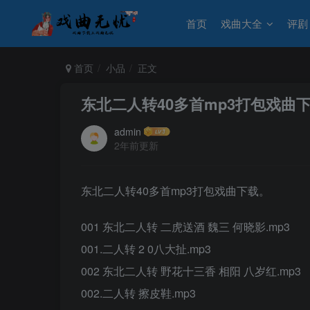
首页
戏曲大全
评剧
首页
小品
正文
东北二人转40多首mp3打包戏曲
admin
2年前更新
东北二人转40多首mp3打包戏曲下载。
001 东北二人转 二虎送酒 魏三 何晓影.mp3
001.二人转 2 0八大扯.mp3
002 东北二人转 野花十三香 相阳 八岁红.mp3
002.二人转 擦皮鞋.mp3