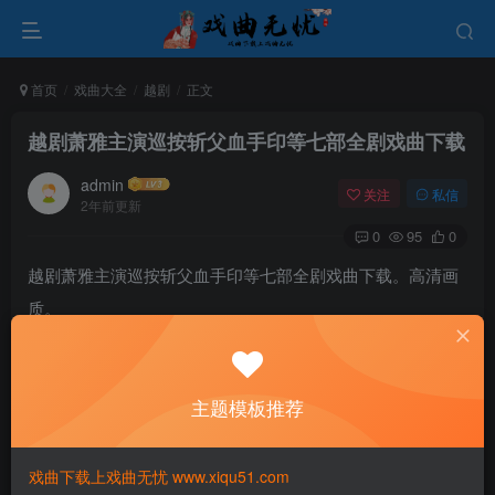
首页
戏曲大全
越剧
正文
越剧萧雅主演巡按斩父血手印等七部全剧戏曲下载
admin
关注
私信
2年前更新
0
95
0
越剧萧雅主演巡按斩父血手印等七部全剧戏曲下载。高清画
质。
越剧《一缕麻》徐铭 谢群英.mp4
越剧《新巡按斩父》萧雅 刘南燕.mp4
主题模板推荐
越剧《新狮吼记》陈雪萍 谢群英.mp4
越剧《新狸猫换太子》陈琳 郑英 金佩玉.mp4
戏曲下载上戏曲无忧 www.xiqu51.com