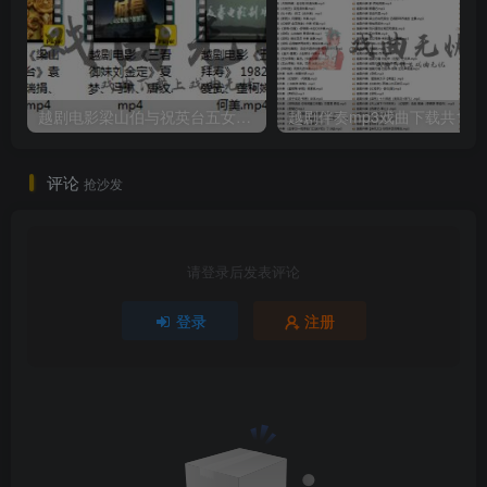
越剧电影梁山伯与祝英台五女拜寿等五部打包戏曲下载
越剧伴奏mp
评论
抢沙发
请登录后发表评论
登录
注册