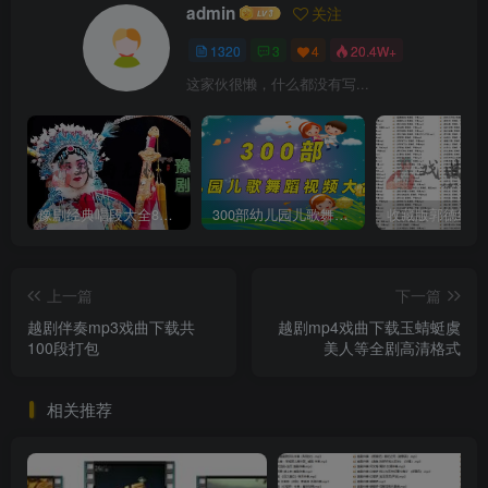
admin
关注
1320
3
4
20.4W+
这家伙很懒，什么都没有写...
豫剧经典唱段大全850首mp3打包戏曲下载
300部幼儿园儿歌舞蹈视频大合集
上一篇
下一篇
越剧伴奏mp3戏曲下载共
越剧mp4戏曲下载玉蜻蜓虞
100段打包
美人等全剧高清格式
相关推荐