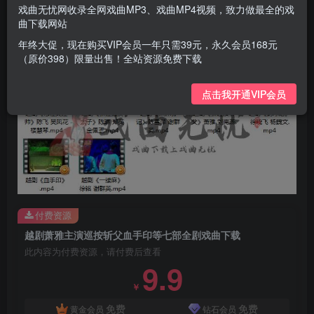
越剧《穆桂英挂帅》陈飞 吴凤花 楼慧琴.mp4
戏曲无忧网收录全网戏曲MP3、戏曲MP4视频，致力做最全的戏
越剧《绣球记》徐晓飞 杨魏文.mp4
曲下载网站
越剧《血手印》.mp4
年终大促，现在购买VIP会员一年只需39元，永久会员168元
（原价398）限量出售！全站资源免费下载
点击我开通VIP会员
付费资源
越剧萧雅主演巡按斩父血手印等七部全剧戏曲下载
此内容为付费资源，请付费后查看
9.9
￥
免费
免费
黄金会员
钻石会员