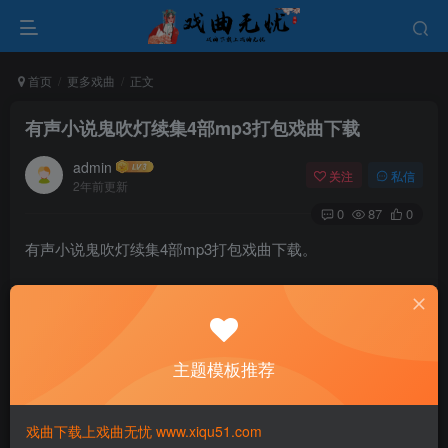
首页
更多戏曲
正文
有声小说鬼吹灯续集4部mp3打包戏曲下载
admin
关注
私信
2年前更新
0
87
0
有声小说鬼吹灯续集4部mp3打包戏曲下载。
鬼吹灯后转-第1卷-圣泉寻踪62集
鬼吹灯后转-第2卷-抚仙蛊毒59集
鬼吹灯后转-第3卷-山海妖冢56集
主题模板推荐
鬼吹灯后转-第4卷-湘西疑陵55集
戏曲下载上戏曲无忧 www.xiqu51.com