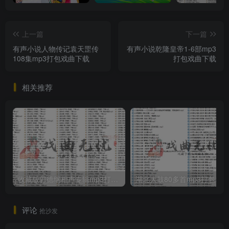
上一篇
下一篇
有声小说人物传记袁天罡传
有声小说乾隆皇帝1-6部mp3
108集mp3打包戏曲下载
打包戏曲下载
相关推荐
收藏版郭德纲相声专辑mp3打包戏曲下载
评论
抢沙发