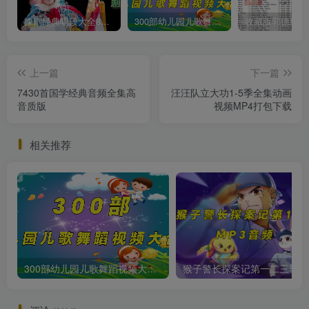
豫剧经典唱段大全850首mp3打包戏曲下载
300部幼儿园儿歌舞蹈视频大合集
上一篇
下一篇
7430首国学经典音频全集高
汪汪队立大功1-5季全集动画
音质版
视频MP4打包下载
相关推荐
300部幼儿园儿歌舞蹈视频大合集
猴子警长