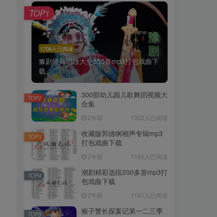
TOP1
1708人已阅读
豫剧经典唱段大全850首mp3打包戏曲下
载
300部幼儿园儿歌舞蹈视频大
TOP2
合集
2年前
1302人已阅读
收藏版郭德纲相声专辑mp3
TOP3
打包戏曲下载
2年前
1165人已阅读
潮剧精彩选段200多首mp3打
TOP4
包戏曲下载
2年前
1161人已阅读
猴子警长探案记第一二三季
TOP5