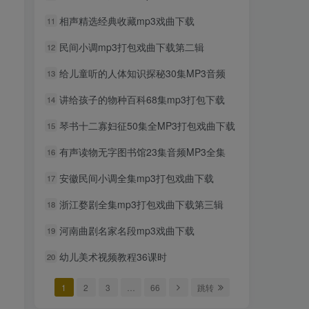
相声精选经典收藏mp3戏曲下载
11
民间小调mp3打包戏曲下载第二辑
12
给儿童听的人体知识探秘30集MP3音频
13
讲给孩子的物种百科68集mp3打包下载
14
琴书十二寡妇征50集全MP3打包戏曲下载
15
有声读物无字图书馆23集音频MP3全集
16
安徽民间小调全集mp3打包戏曲下载
17
浙江婺剧全集mp3打包戏曲下载第三辑
18
河南曲剧名家名段mp3戏曲下载
19
幼儿美术视频教程36课时
20
1
2
3
…
66
跳转