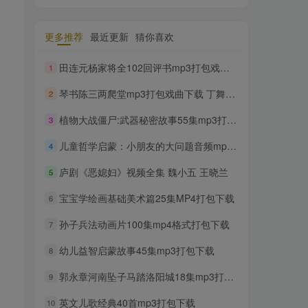
更多推荐
最近更新
猜你喜欢
田连元杨家将全102回评书mp3打包戏曲下载
1
琴书陈三两爬堂mp3打包戏曲下载 丁舞王 道兰
2
植物大战僵尸:武器秘密故事55集mp3打包下载
3
儿童哲学启蒙：小朋友的大问题音频mp3全50集
4
庐剧《恶媳妇》视频全集 魏小五 王晓兰
5
宝宝学绘画基础美术篇25集MP4打包下载
6
孙子兵法动画片100集mp4格式打包下载
7
幼儿益智启蒙故事45集mp3打包下载
8
郭永章河南坠子马踏洛阳城18集mp3打包戏曲下载
9
英文儿歌经典40首mp3打包下载
10