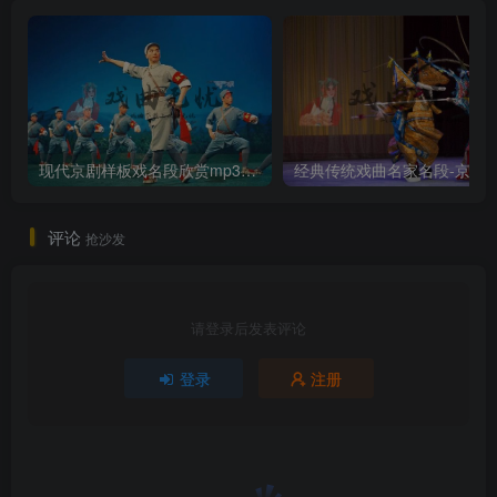
现代京剧样板戏名段欣赏mp3打包戏曲下载
经典传统戏曲名家名段
评论
抢沙发
请登录后发表评论
登录
注册