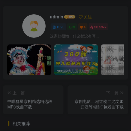
admin
关注
1320
3
4
20.5W+
这家伙很懒，什么都没有写...
豫剧经典唱段大全850首mp3打包戏曲下载
300部幼儿园儿歌舞蹈视频大合集
上一篇
下一篇
中唱群星京剧精选辑选段
京剧电影工程红楼二尤文姬
MP3戏曲下载
归汉等4部打包戏曲下载
相关推荐