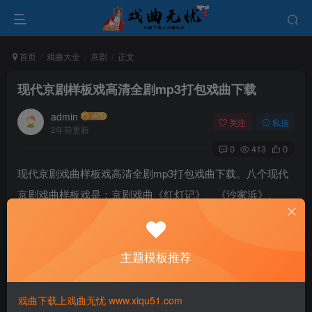
首页
戏曲大全
京剧
正文
现代京剧样板戏高清全剧mp3打包戏曲下载
admin
关注
私信
2年前更新
0
413
0
现代京剧戏曲样板戏高清全剧mp3打包戏曲下载。八个现代
京剧戏曲样板戏是：京剧戏曲《红灯记》、《沙家浜》、
《智取威虎山》、《海港》、《奇袭白虎团》，芭蕾舞剧
《红色娘子军》、《白毛女》，交响音乐《沙家浜》。完整
主题模板推荐
全剧高清音质。
戏曲下载上戏曲无忧 www.xiqu51.com