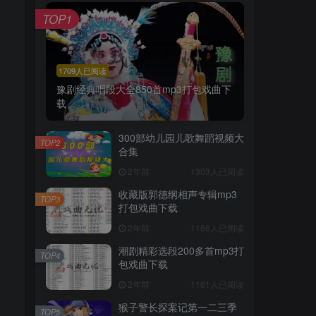
TOP1
1709人已阅读
豫剧经典唱段大全850首mp3打包戏曲下
载
300部幼儿园儿歌舞蹈视频大
TOP2
合集
2年前
1303人已阅读
收藏版郭德纲相声专辑mp3
TOP3
打包戏曲下载
2年前
1166人已阅读
潮剧精彩选段200多首mp3打
TOP4
包戏曲下载
2年前
1161人已阅读
猴子警长探案记第一二三季
TOP5