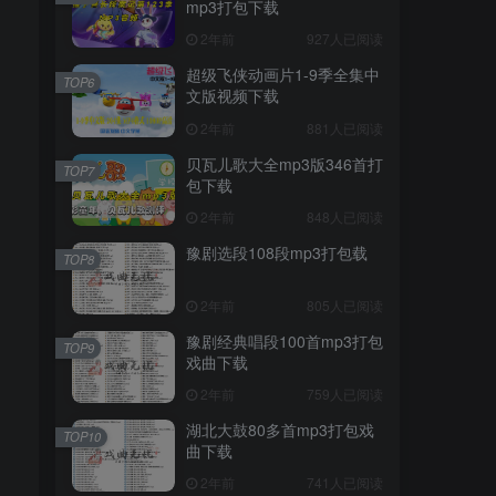
mp3打包下载
2年前
927人已阅读
超级飞侠动画片1-9季全集中
TOP6
文版视频下载
2年前
881人已阅读
贝瓦儿歌大全mp3版346首打
TOP7
包下载
2年前
848人已阅读
豫剧选段108段mp3打包载
TOP8
2年前
805人已阅读
豫剧经典唱段100首mp3打包
TOP9
戏曲下载
2年前
759人已阅读
湖北大鼓80多首mp3打包戏
TOP10
曲下载
2年前
741人已阅读