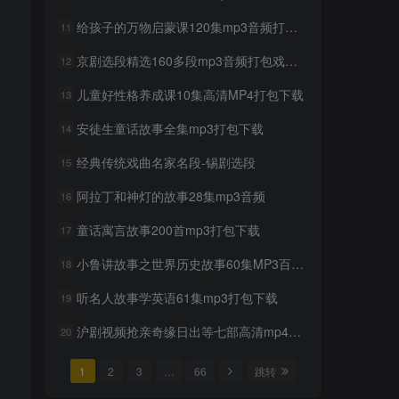
给孩子的万物启蒙课120集mp3音频打包下载
11
京剧选段精选160多段mp3音频打包戏曲下载
12
儿童好性格养成课10集高清MP4打包下载
13
安徒生童话故事全集mp3打包下载
14
经典传统戏曲名家名段-锡剧选段
15
阿拉丁和神灯的故事28集mp3音频
16
童话寓言故事200首mp3打包下载
17
小鲁讲故事之世界历史故事60集MP3百度网盘下载
18
听名人故事学英语61集mp3打包下载
19
沪剧视频抢亲奇缘日出等七部高清mp4打包戏曲下载
20
1
2
3
…
66
跳转