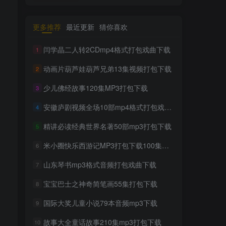
更多推荐
最近更新
猜你喜欢
闫学晶二人转2CDmp4格式打包戏曲下载
1
动画片葫芦娃葫芦兄弟13集视频打包下载
2
少儿佛经故事120集MP3打包下载
3
安徽庐剧视频全场10部mp4格式打包戏曲下载
4
精讲必读经典世界名著50部mp3打包下载
5
米小圈快乐西游记MP3打包下载100集音频
6
山东琴书mp3格式音频打包戏曲下载
7
宝宝巴士之神奇简笔画55集打包下载
8
国际大奖儿童小说79本音频mp3下载
9
故事大全童话故事210集mp3打包下载
10