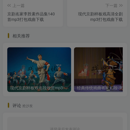
上一篇
下一篇
京剧名家李胜素作品集140
现代京剧样板戏高清全剧
首mp3打包戏曲下载
mp3打包戏曲下载
相关推荐
现代京剧样板戏名段欣赏mp3打包戏曲下载
经典传统戏曲名家名段
评论
抢沙发
请登录后发表评论