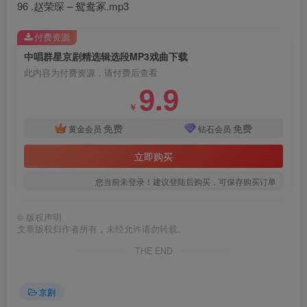
96 .赵荣琛 – 鸳鸯冢.mp3
付费资源
中唱群星京剧精选辑选段MP3戏曲下载
此内容为付费资源，请付费后查看
9.9
￥
免费
免费
黄金会员
钻石会员
立即购买
您当前未登录！建议登陆后购买，可保存购买订单
©
版权声明
文章版权归作者所有，未经允许请勿转载。
THE END
京剧