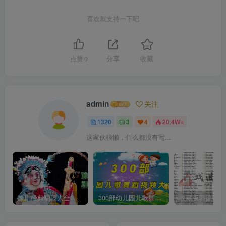
喜欢就支持一下吧
点赞
0
分享
收藏
admin
关注
1320
3
4
20.4W+
这家伙很懒，什么都没有写...
豫剧经典唱段大全850首mp3打包戏曲下载
300部幼儿园儿歌舞蹈视频大合集