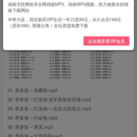
戏曲无忧网收录全网戏曲MP3、戏曲MP4视频，致力做最全的戏
曲下载网站
年终大促，现在购买VIP会员一年只需39元，永久会员168元
（原价398）限量出售！全站资源免费下载
点击我开通VIP会员
01 .李多奎 – 赤桑镇.mp3
02 .李多奎 – 打龙袍·龙车凤辇进皇城.mp3
03 .李多奎 – 打龙袍·一见皇儿跪埃尘.mp3
04 .李多奎 – 钓金龟.mp3
05 .李多奎 – 哭灵.mp3
06 .李多奎 – 太君辞朝.mp3