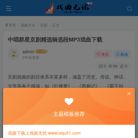
首页
戏曲大全
京剧
正文
中唱群星京剧精选辑选段MP3戏曲下载
admin
关注
私信
2年前更新
0
84
0
京剧戏曲的剧目体系丰富多样，涵盖了历史、传说、神话、
文学等各个领域，如《红楼梦》、《西厢记》、《霸王别
姬》等。这些剧目不仅在情节上曲折多变，人物性格丰富，
而且在音乐、唱腔、舞蹈等方面都具有独特魅力，成为了京
主题模板推荐
剧戏曲艺术的重要组成部分。
戏曲下载上戏曲无忧 www.xiqu51.com