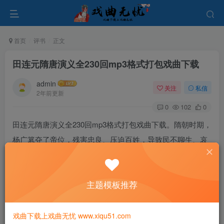
首页
评书
正文
田连元隋唐演义全230回mp3格式打包戏曲下载
admin
关注
私信
2年前更新
0
102
0
田连元隋唐演义全230回mp3格式打包戏曲下载。隋朝时期，
杨广篡夺了帝位，残害忠良、压迫百姓，导致民不聊生、哀
鸿遍野。在这样的背景下，反隋义军应运而生。以秦琼、徐
茂公、程咬金等人为首的四十六位英雄好汉决定联合起来，
主题模板推荐
立下血盟誓言，决心共同除掉暴君。
戏曲下载上戏曲无忧 www.xiqu51.com