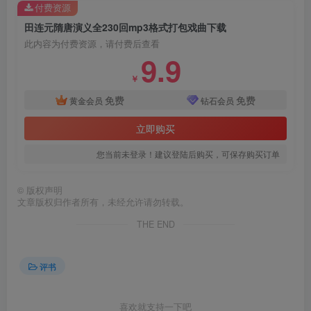
付费资源
田连元隋唐演义全230回mp3格式打包戏曲下载
此内容为付费资源，请付费后查看
9.9
￥
免费
免费
黄金会员
钻石会员
立即购买
您当前未登录！建议登陆后购买，可保存购买订单
©
版权声明
文章版权归作者所有，未经允许请勿转载。
THE END
评书
喜欢就支持一下吧