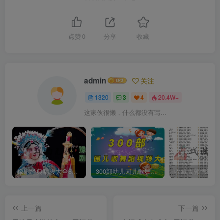
点赞
0
分享
收藏
admin
关注
1320
3
4
20.4W+
这家伙很懒，什么都没有写...
豫剧经典唱段大全850首mp3打包戏曲下载
300部幼儿园儿歌舞蹈视频大合集
上一篇
下一篇