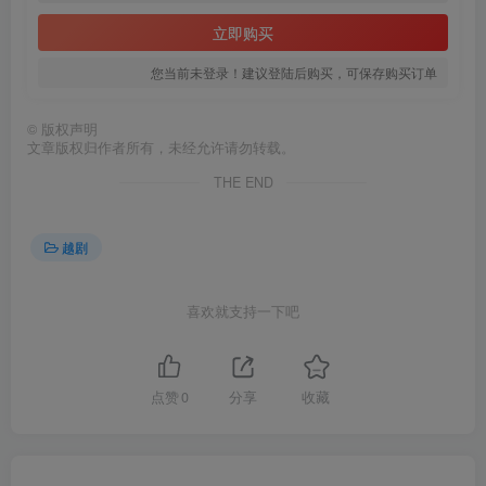
立即购买
您当前未登录！建议登陆后购买，可保存购买订单
©
版权声明
文章版权归作者所有，未经允许请勿转载。
THE END
越剧
喜欢就支持一下吧
点赞
0
分享
收藏