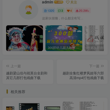
admin
关注
1320
3
4
20.3W+
这家伙很懒，什么都没有写...
豫剧经典唱段大全850首mp3打包戏曲下载
300部幼儿园儿歌舞蹈视频大合集
上一篇
下一篇
越剧梁山伯与祝英台全剧和
越剧全集红楼梦凤姐等六部
其它几部打包戏曲下载
高清mp4打包戏曲下载
相关推荐