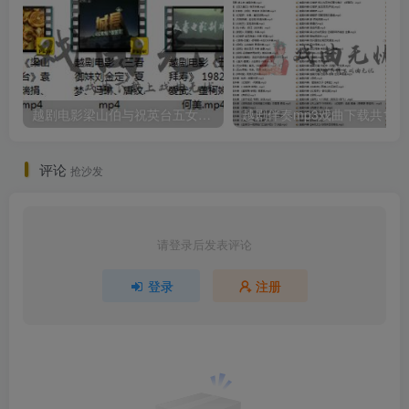
越剧电影梁山伯与祝英台五女拜寿等五部打包戏曲下载
越剧伴奏mp
评论
抢沙发
请登录后发表评论
登录
注册