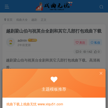
首页
戏曲大全
越剧
正文
越剧梁山伯与祝英台全剧和其它几部打包戏曲下载
admin
关注
私信
2年前更新
0
142
0
越剧梁山伯与祝英台全剧和其它几部打包戏曲下载。高清画
质。
越剧《妈祖》李敏 徐建莉.mp4
越剧《梁山伯与祝英台》章瑞虹 陈颖.mp4
主题模板推荐
越剧《梅龙镇》章瑞虹 张咏梅.mp4
越剧《犁花情》陈红花 陈雪萍.mp4
戏曲下载上戏曲无忧 www.xiqu51.com