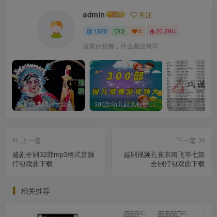
admin
关注
1320
3
4
20.3W+
这家伙很懒，什么都没有写...
豫剧经典唱段大全850首mp3打包戏曲下载
300部幼儿园儿歌舞蹈视频大合集
上一篇
下一篇
越剧全剧32部mp3格式音频
越剧视频孔雀东南飞等七部
打包戏曲下载
全剧打包戏曲下载
相关推荐