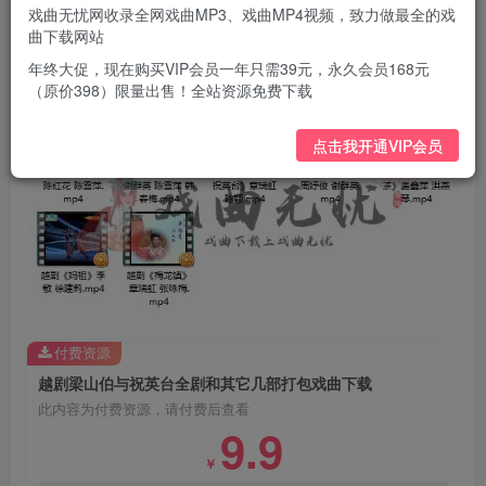
越剧《玲珑女》周妤俊 谢群英.mp4
戏曲无忧网收录全网戏曲MP3、戏曲MP4视频，致力做最全的戏
越剧《莲花湖》谢群英 陈雪萍 韩春梅.mp4
曲下载网站
越剧《陆羽问茶》费鑫萍 洪燕琴.mp4
年终大促，现在购买VIP会员一年只需39元，永久会员168元
（原价398）限量出售！全站资源免费下载
点击我开通VIP会员
付费资源
越剧梁山伯与祝英台全剧和其它几部打包戏曲下载
此内容为付费资源，请付费后查看
9.9
￥