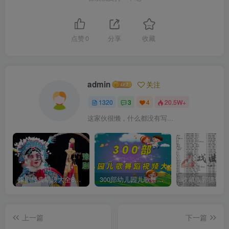
点赞
0
分享
收藏
admin
关注
1320
3
4
20.5W+
这家伙很懒，什么都没有写...
豫剧经典唱段大全850首mp3打包戏曲下载
300部幼儿园儿歌舞蹈视频大合集
上一篇
下一篇