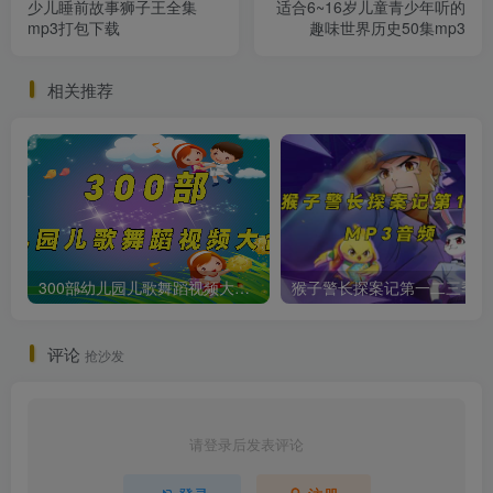
少儿睡前故事狮子王全集
适合6~16岁儿童青少年听的
mp3打包下载
趣味世界历史50集mp3
相关推荐
300部幼儿园儿歌舞蹈视频大合集
猴子警长
评论
抢沙发
请登录后发表评论