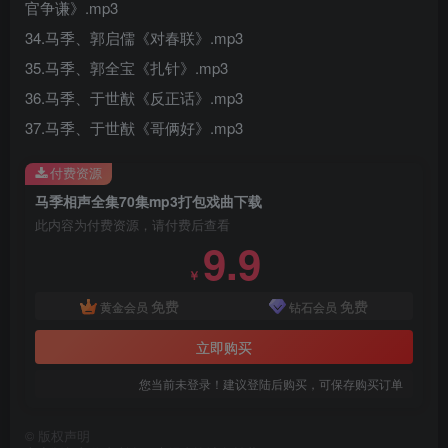
官争谦》.mp3
34.马季、郭启儒《对春联》.mp3
35.马季、郭全宝《扎针》.mp3
36.马季、于世猷《反正话》.mp3
37.马季、于世猷《哥俩好》.mp3
付费资源
马季相声全集70集mp3打包戏曲下载
此内容为付费资源，请付费后查看
9.9
￥
免费
免费
黄金会员
钻石会员
立即购买
您当前未登录！建议登陆后购买，可保存购买订单
©
版权声明