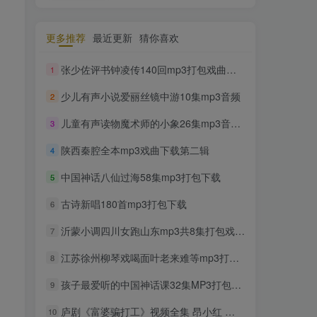
更多推荐
最近更新
猜你喜欢
张少佐评书钟凌传140回mp3打包戏曲下载
1
少儿有声小说爱丽丝镜中游10集mp3音频
2
儿童有声读物魔术师的小象26集mp3音频打包下载
3
陕西秦腔全本mp3戏曲下载第二辑
4
中国神话八仙过海58集mp3打包下载
5
古诗新唱180首mp3打包下载
6
沂蒙小调四川女跑山东mp3共8集打包戏曲下载
7
江苏徐州柳琴戏喝面叶老来难等mp3打包戏曲下载
8
孩子最爱听的中国神话课32集MP3打包下载
9
庐剧《富婆骗打工》视频全集 昂小红 刘长芳
10