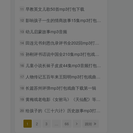
早教英文儿歌50首mp3打包下载
11
影响孩子一生的情商故事15集mp3打包下载
12
幼儿启蒙故事mp3音频
13
田连元书剑恩仇录评书全202回mp3打包戏曲下载
14
孙刚评书话说中国全210集mp3打包戏曲下载
15
儿童小说长袜子皮皮44集mp3音频打包下载
16
人物传记五百年来王阳明mp3打包戏曲下载
17
长篇苏州评弹mp3打包戏曲下载第一辑
18
黄梅戏老电影《女驸马》《天仙配》等六部打包戏曲下载
19
给孩子的《三十六计》历史故事mp3打包下载
20
1
2
3
…
66
跳转