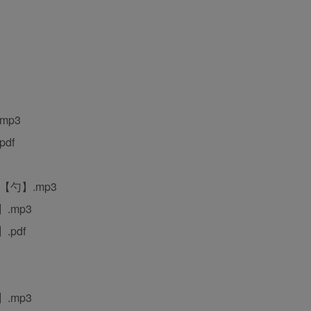
mp3
df
勺】.mp3
.mp3
pdf
.mp3