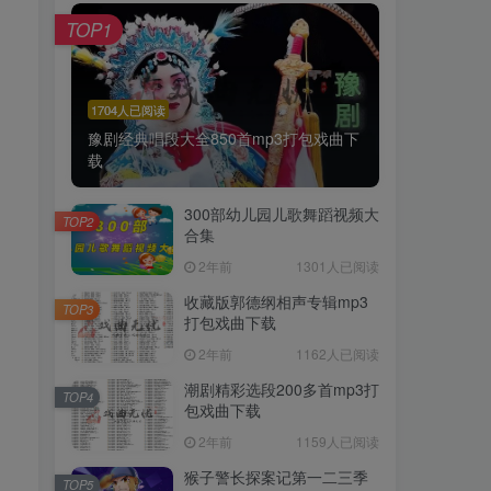
TOP1
1704人已阅读
豫剧经典唱段大全850首mp3打包戏曲下
载
300部幼儿园儿歌舞蹈视频大
TOP2
合集
2年前
1301人已阅读
收藏版郭德纲相声专辑mp3
TOP3
打包戏曲下载
2年前
1162人已阅读
潮剧精彩选段200多首mp3打
TOP4
包戏曲下载
2年前
1159人已阅读
猴子警长探案记第一二三季
TOP5