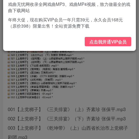
戏曲无忧网收录全网戏曲MP3、戏曲MP4视频，致力做最全的戏
曲下载网站
年终大促，现在购买VIP会员一年只需39元，永久会员168元
（原价398）限量出售！全站资源免费下载
点击我开通VIP会员
001【上党梆子】 《三关排宴》（上）齐素珍 张保平.mp3
002【上党梆子】 《三关排宴》（下）齐素珍 张保平.mp3
003【上党梆子】 《乾坤带》（上）山西省长治市上党梆子
剧团.mp3