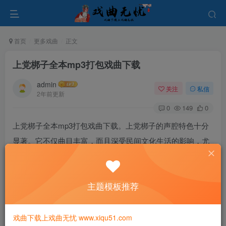
首页
更多戏曲
正文
上党梆子全本mp3打包戏曲下载
admin
关注
私信
2年前更新
0
149
0
上党梆子全本mp3打包戏曲下载。上党梆子的声腔特色十分
显著。它不仅曲目丰富，而且深受民间文化生活的影响，尤
其是昆、罗、卷戏在舞台上的消失，使得上党梆子成为了当
地戏曲艺术的主要代表。虽然少量上党皮簧剧目得以保存，
主题模板推荐
但绝大多数剧目仍然属于上党梆子的范畴。
戏曲下载上戏曲无忧 www.xiqu51.com