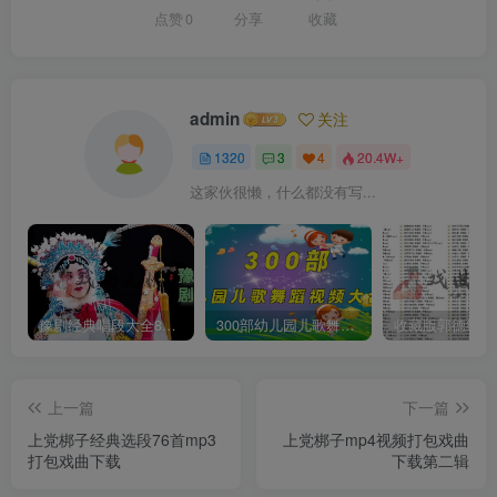
点赞
0
分享
收藏
admin
关注
1320
3
4
20.4W+
这家伙很懒，什么都没有写...
豫剧经典唱段大全850首mp3打包戏曲下载
300部幼儿园儿歌舞蹈视频大合集
上一篇
下一篇
上党梆子经典选段76首mp3
上党梆子mp4视频打包戏曲
打包戏曲下载
下载第二辑