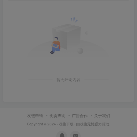
暂无评论内容
友链申请
免责声明
广告合作
关于我们
Copyright © 2024 ·
戏曲下载
· 由
戏曲无忧
强力驱动.