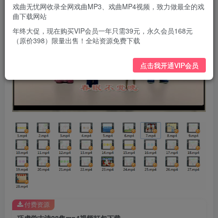
戏曲无忧网收录全网戏曲MP3、戏曲MP4视频，致力做最全的戏
曲下载网站
年终大促，现在购买VIP会员一年只需39元，永久会员168元
（原价398）限量出售！全站资源免费下载
点击我开通VIP会员
付费资源