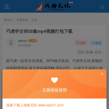
首页
早教资源
正文
巧虎学古诗28集mp4视频打包下载
admin
关注
私信
2年前更新
0
84
0
跟巧虎一起学古诗28首。MP4格式高清。巧虎学古诗,新颖的
吟唱和情景剧,孩子更容易理解,强化记忆。让孩子主动开心学
古诗。
主题模板推荐
戏曲下载上戏曲无忧 www.xiqu51.com