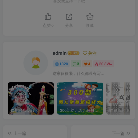
喜欢就支持一下吧
点赞
0
分享
收藏
admin
关注
1320
3
4
20.3W+
这家伙很懒，什么都没有写...
豫剧经典唱段大全850首mp3打包戏曲下载
300部幼儿园儿歌舞蹈视频大合集
上一篇
下一篇