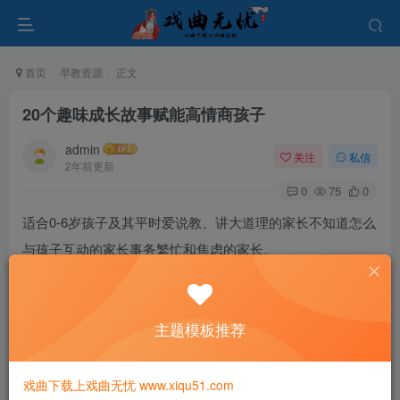
首页
早教资源
正文
20个趣味成长故事赋能高情商孩子
admin
关注
私信
2年前更新
0
75
0
适合0-6岁孩子及其平时爱说教、讲大道理的家长不知道怎么
与孩子互动的家长事务繁忙和焦虑的家长。
你将获得：理解孩子情绪诉求；读懂孩子；亲近孩子；能够
回应孩子各种情绪；做父母更轻松；学会情绪教养技能；做
主题模板推荐
孩子情商教练；帮助孩子更加自信、快乐、成功。
戏曲下载上戏曲无忧 www.xiqu51.com