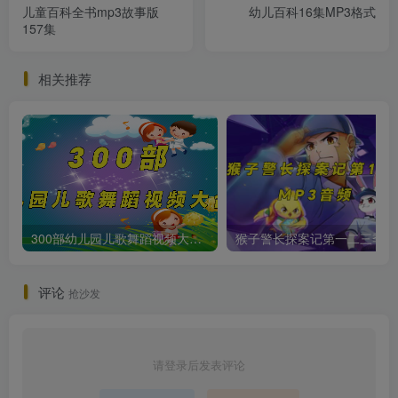
儿童百科全书mp3故事版
幼儿百科16集MP3格式
157集
相关推荐
300部幼儿园儿歌舞蹈视频大合集
猴子警长
评论
抢沙发
请登录后发表评论