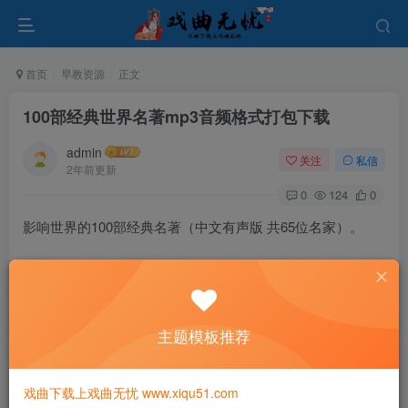
首页
早教资源
正文
100部经典世界名著mp3音频格式打包下载
admin
关注
私信
2年前更新
0
124
0
影响世界的100部经典名著（中文有声版 共65位名家）。
主题模板推荐
戏曲下载上戏曲无忧 www.xiqu51.com