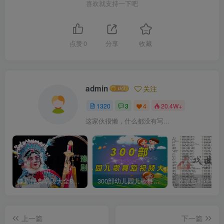
喜欢就支持一下吧
点赞
0
分享
收藏
admin
关注
1320
3
4
20.4W+
这家伙很懒，什么都没有写...
豫剧经典唱段大全850首mp3打包戏曲下载
300部幼儿园儿歌舞蹈视频大合集
上一篇
下一篇