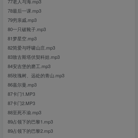
77老人与海.mp3
78最后一课.mp3
79穷亲戚.mp3
80一只破靴子.mp3
81梦星空.mp3
82简爱与呼啸山庄.mp3
83致古斯塔伏契科娃.mp3
84安吉堡的磨工.mp3
85玫瑰树、远处的青山.mp3
86嘉尔曼.mp3
87卡门1.MP3
87卡门2.MP3
88至死不渝.mp3
89占领下的巴黎1.mp3
89占领下的巴黎2.mp3