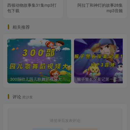
西顿动物故事集31集mp3打
阿拉丁和神灯的故事28集
包下载
mp3音频
相关推荐
300部幼儿园儿歌舞蹈视频大合集
猴子警长
评论
抢沙发
请登录后发表评论