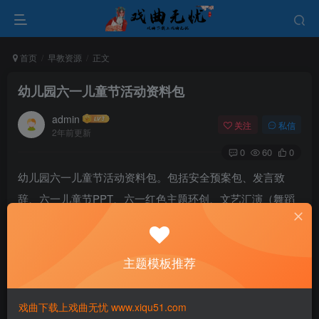
首页
早教资源
正文
幼儿园六一儿童节活动资料包
admin
关注
私信
2年前更新
0
60
0
幼儿园六一儿童节活动资料包。包括安全预案包、发言致
辞、六一儿童节PPT、六一红色主题环创、文艺汇演（舞蹈
视频+音乐）、六一绘本、六一活动方案、六一活动音乐、
六一家长邀请函、六一舞蹈编排方案、幼儿园六一主持词
主题模板推荐
（开幕词+结束词+串词）。
戏曲下载上戏曲无忧 www.xiqu51.com