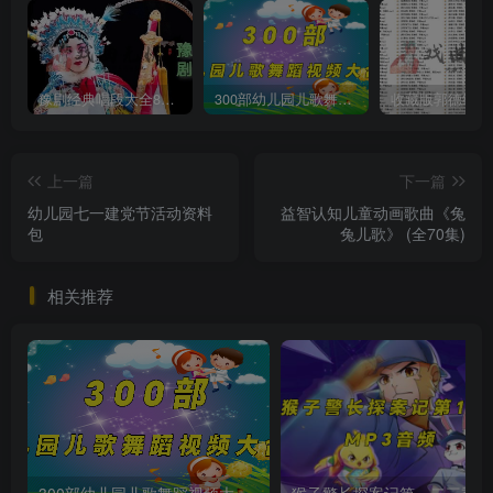
豫剧经典唱段大全850首mp3打包戏曲下载
300部幼儿园儿歌舞蹈视频大合集
上一篇
下一篇
幼儿园七一建党节活动资料
益智认知儿童动画歌曲《兔
包
兔儿歌》 (全70集)
相关推荐
300部幼儿园儿歌舞蹈视频大合集
猴子警长