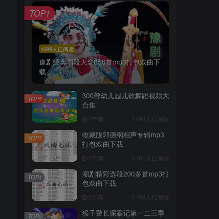
TOP1
1699人已阅读
豫剧经典唱段大全850首mp3打包戏曲下
载
300部幼儿园儿歌舞蹈视频大
TOP2
合集
2年前
1298人已阅读
收藏版郭德纲相声专辑mp3
TOP3
打包戏曲下载
2年前
1161人已阅读
潮剧精彩选段200多首mp3打
TOP4
包戏曲下载
2年前
1158人已阅读
猴子警长探案记第一二三季
TOP5