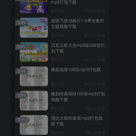
mp3打包下载
2年前
922人已阅读
超级飞侠动画片1-9季全集中
TOP6
文版视频下载
2年前
877人已阅读
贝瓦儿歌大全mp3版346首打
TOP7
包下载
2年前
847人已阅读
豫剧选段108段mp3打包载
TOP8
2年前
800人已阅读
豫剧经典唱段100首mp3打包
TOP9
戏曲下载
2年前
758人已阅读
湖北大鼓80多首mp3打包戏
TOP10
曲下载
2年前
739人已阅读