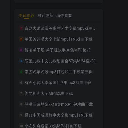
更多推荐
最近更新
猜你喜欢
京剧大师谭富英唱腔艺术专辑mp3戏曲下载
1
单田芳评书大全七部mp3打包戏曲下载
2
解读弟子规|弟子规故事90集MP3格式
3
萌宝儿歌中文儿歌动画全57集MP4格式/720P超清
4
秦腔名家名段mp3打包戏曲下载第三辑
5
有声小说大秦帝国117集mp3戏曲下载
6
姜昆相声大全MP3戏曲下载
7
琴书三请樊梨花16集mp3打包戏曲下载
8
经典中国成语故事大全集mp3打包下载
9
小布头奇遇记39集MP3打包下载
10