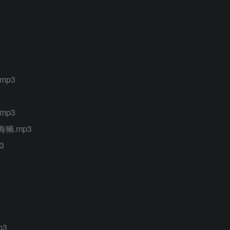
mp3
mp3
獭.mp3
3
p3