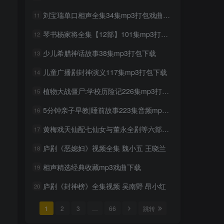
刘宝瑞单口相声全集34集mp3打包戏曲下载
11
琴书杨家将全集【12部】101集mp3打包戏曲下载
12
少儿希腊神话故事38集mp3打包下载
13
儿童广播剧封神演义117集mp3打包下载
14
植物大战僵尸:学校历险记226集mp3打包下载
15
5分钟亲子早教|睡前故事223集音频mp3打包下载
16
黄梅戏天仙配七仙女与董永全剧等六部mp4打包戏曲下载
17
庐剧《恶媳妇》视频全集 魏小五 王晓兰
18
相声精选经典收藏mp3戏曲下载
19
庐剧《封神榜》全集视频 吴南野 昂小红
20
1
2
3
…
66
跳转