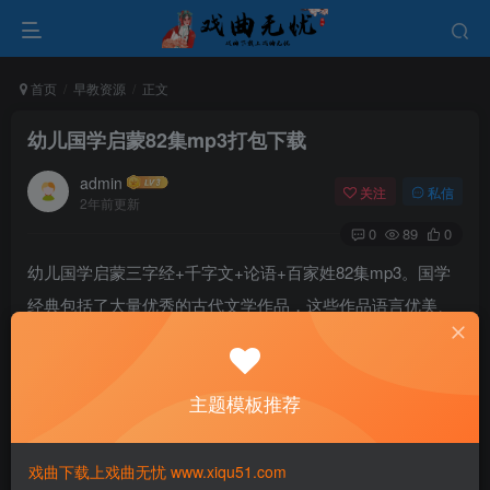
首页
早教资源
正文
幼儿国学启蒙82集mp3打包下载
admin
关注
私信
2年前更新
0
89
0
幼儿国学启蒙三字经+千字文+论语+百家姓82集mp3。国学
经典包括了大量优秀的古代文学作品，这些作品语言优美、
意蕴深远，通过学习国学，儿童可以提升语言表达能力和文
字理解能力。同时，国学经典中蕴含着丰富的哲学思想，可
主题模板推荐
以启发儿童的思维，培养他们的逻辑思维能力和创造性思维
能力。
戏曲下载上戏曲无忧 www.xiqu51.com