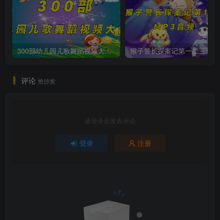
300部幼儿园儿歌舞蹈视频大合集
猴子警长
评论
抢沙发
请登录后发表评论
登录
注册