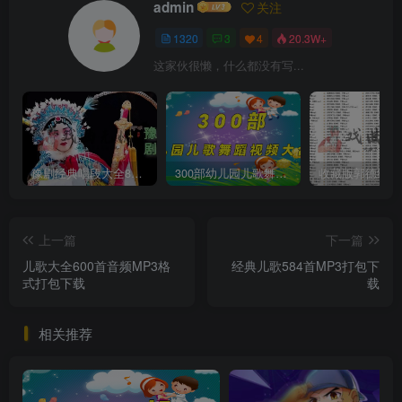
admin
关注
1320
3
4
20.3W+
这家伙很懒，什么都没有写...
豫剧经典唱段大全850首mp3打包戏曲下载
300部幼儿园儿歌舞蹈视频大合集
上一篇
下一篇
儿歌大全600首音频MP3格
经典儿歌584首MP3打包下
式打包下载
载
相关推荐