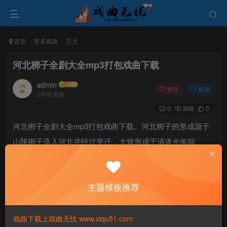
首页
更多戏曲
正文
河北梆子全剧大全mp3打包戏曲下载
admin
关注
私信
2年前更新
0
298
0
河北梆子全剧大全mp3打包戏曲下载。河北梆子的形成源于
山陕梆子流入河北并经过变迁，大致形成于清道光年间
（1821–1850）。在清代的相关记载中，山陕梆子被称为秦
腔、乱弹、西部等，有时也被称为弋阳梆子。河北梆子的唱
主题模板推荐
腔包括生、旦、丑三行。生行的小生、武生通常使用老生唱
腔，但不演唱大慢板；旦行的花旦、刀马旦、彩旦、老旦等
则使用青衣唱腔，也很少演唱大慢板；净行有一套自成体系
戏曲下载上戏曲无忧 www.xiqu51.com