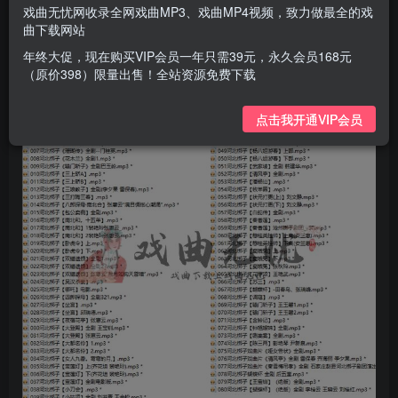
的基本板式，包括小慢板、二六、尖板、流水等，但并不是
戏曲无忧网收录全网戏曲MP3、戏曲MP4视频，致力做最全的戏
曲下载网站
十分完备；丑行也有一套自成体系的唱腔，除了没有大慢板
年终大促，现在购买VIP会员一年只需39元，永久会员168元
外，其他板式都齐全。
（原价398）限量出售！全站资源免费下载
点击我开通VIP会员