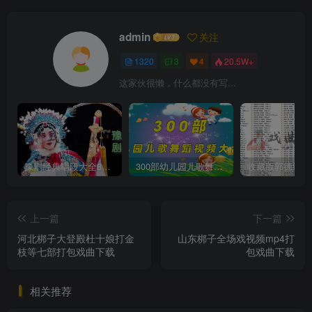
admin
关注
1320
3
4
20.5W+
这家伙很懒，什么都没有写...
豫剧经典唱段大全850首mp3打包戏曲下载
300部幼儿园儿歌舞蹈视频大合集
上一篇
下一篇
河北梆子大登殿杜十娘打金
山东梆子全场戏视频mp4打
枝等七部打包戏曲下载
包戏曲下载
相关推荐