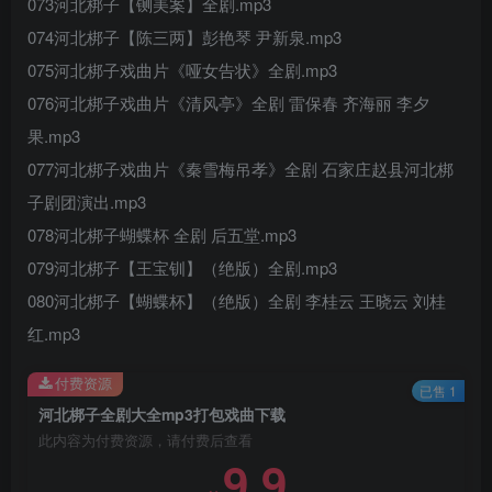
073河北梆子【铡美案】全剧.mp3
074河北梆子【陈三两】彭艳琴 尹新泉.mp3
075河北梆子戏曲片《哑女告状》全剧.mp3
076河北梆子戏曲片《清风亭》全剧 雷保春 齐海丽 李夕
果.mp3
077河北梆子戏曲片《秦雪梅吊孝》全剧 石家庄赵县河北梆
子剧团演出.mp3
078河北梆子蝴蝶杯 全剧 后五堂.mp3
079河北梆子【王宝钏】（绝版）全剧.mp3
080河北梆子【蝴蝶杯】（绝版）全剧 李桂云 王晓云 刘桂
红.mp3
付费资源
已售 1
河北梆子全剧大全mp3打包戏曲下载
此内容为付费资源，请付费后查看
9.9