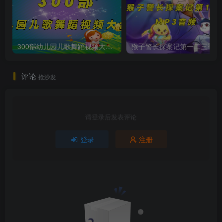
300部幼儿园儿歌舞蹈视频大合集
猴子警长
评论
抢沙发
请登录后发表评论
登录
注册