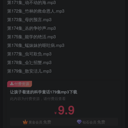
第171集_动不动的海.mp3
第172集_竹林的救命恩人.mp3
第173集_母的预言.mp3
第174集_丛的争吵声.mp3
第175集_能学的绝活.mp3
第176集_蜢妹妹的呕吐病.mp3
第177集_虫可欺负.mp3
第178集_会辷招蟹.mp3
第179集_散安洁儿.mp3
付费资源
让孩子着迷的科学童话179集mp3下载
此内容为付费资源，请付费后查看
9.9
￥
免费
免费
黄金会员
钻石会员