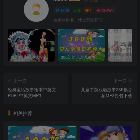
1320
3
4
20.4W+
这家伙很懒，什么都没有写...
豫剧经典唱段大全850首mp3打包戏曲下载
300部幼儿园儿歌舞蹈视频大合集
上一篇
下一篇
经典童话故事绘本中英文
儿童中英双语故事235集音
PDF+中英文MP3
频MP3打包下载
相关推荐