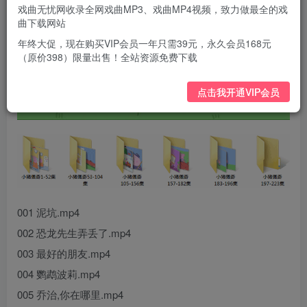
戏曲无忧网收录全网戏曲MP3、戏曲MP4视频，致力做最全的戏
曲下载网站
年终大促，现在购买VIP会员一年只需39元，永久会员168元
（原价398）限量出售！全站资源免费下载
点击我开通VIP会员
001 泥坑.mp4
002 恐龙先生弄丢了.mp4
003 最好的朋友.mp4
004 鹦鹉波莉.mp4
005 乔治,你在哪里.mp4