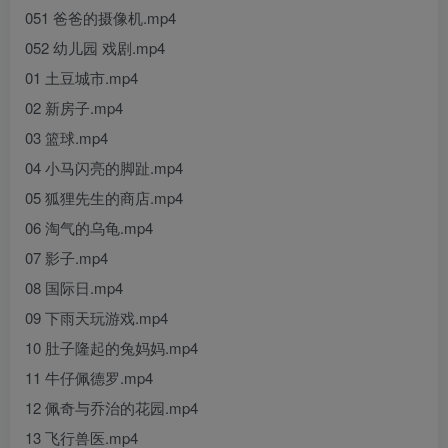
051 爸爸的摄像机.mp4
052 幼儿园 戏剧.mp4
01 土豆城市.mp4
02 新房子.mp4
03 篮球.mp4
04 小马闪亮的脚趾.mp4
05 狐狸先生的商店.mp4
06 淘气的乌龟.mp4
07 影子.mp4
08 国际日.mp4
09 下雨天玩游戏.mp4
10 肚子隆起的兔妈妈.mp4
11 牛仔佩德罗.mp4
12 佩奇与乔治的花园.mp4
13 飞行兽医.mp4