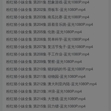
粉红猪小妹全集 第201集 想象游戏-蓝光1080P.mp4
粉红猪小妹全集 第202集 滑板车-蓝光1080P.mp4
粉红猪小妹全集 第203集 南瓜比赛-蓝光1080P.mp4
粉红猪小妹全集 第204集 跟着音乐跳-蓝光1080P.mp4
粉红猪小妹全集 第205集 伦敦-蓝光1080P.mp4
粉红猪小妹全集 第206集 简单科学-蓝光1080P.mp4
粉红猪小妹全集 第207集 复活节兔子-蓝光1080P.mp4
粉红猪小妹全集 第208集 手工作业-蓝光1080P.mp4
粉红猪小妹全集 第209集 警察-蓝光1080P.mp4
粉红猪小妹全集 第210集 猪妈妈的书-蓝光1080P.mp4
粉红猪小妹全集 第211集 动物园-蓝光1080P.mp4
粉红猪小妹全集 第212集 澳大利亚内陆-蓝光1080P.mp4
粉红猪小妹全集 第213集 冲浪-蓝光1080P.mp4
粉红猪小妹全集 第214集 大堡礁-蓝光1080P.mp4
粉红猪小妹全集 第215集 回力镖-蓝光1080P.mp4