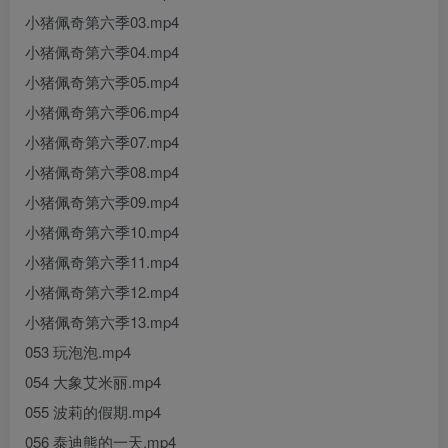
小猪佩奇第六季03.mp4
小猪佩奇第六季04.mp4
小猪佩奇第六季05.mp4
小猪佩奇第六季06.mp4
小猪佩奇第六季07.mp4
小猪佩奇第六季08.mp4
小猪佩奇第六季09.mp4
小猪佩奇第六季10.mp4
小猪佩奇第六季11.mp4
小猪佩奇第六季12.mp4
小猪佩奇第六季13.mp4
053 玩泡泡.mp4
054 大象艾米丽.mp4
055 波莉的假期.mp4
056 泰迪熊的一天.mp4