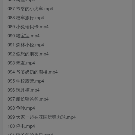
087 爷爷的小火车.mp4
088 校车旅行.mp4
089 小兔瑞贝卡.mp4
090 猪宝宝.mp4
091 森林小径.mp4
092 假想的朋友.mp4
093 笔友.mp4
094 爷爷奶奶的阁楼.mp4
095 学校露营.mp4
096 玩具柜.mp4
097 船长猪爸爸.mp4
098 争吵.mp4
099 大家一起在花园玩弹力球.mp4
100 停电.mp4
101 猪爸爸的生日.mp4