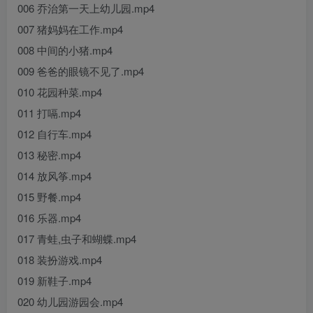
006 乔治第一天上幼儿园.mp4
007 猪妈妈在工作.mp4
008 中间的小猪.mp4
009 爸爸的眼镜不见了.mp4
010 花园种菜.mp4
011 打嗝.mp4
012 自行车.mp4
013 秘密.mp4
014 放风筝.mp4
015 野餐.mp4
016 乐器.mp4
017 青蛙,虫子和蝴蝶.mp4
018 装扮游戏.mp4
019 新鞋子.mp4
020 幼儿园游园会.mp4