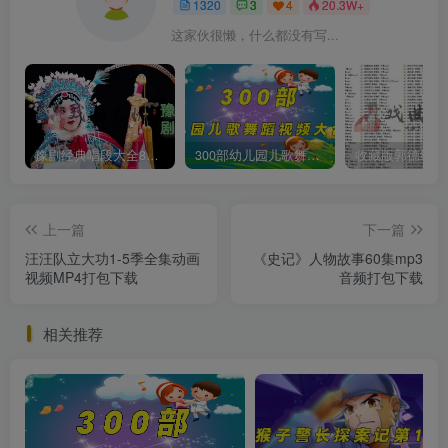
1320
3
4
20.3W+
这家伙很懒，什么都没有写...
豫剧经典唱段大全850首mp3打包戏曲下载
300部幼儿园儿歌舞蹈视频大合集
上一篇
下一篇
汪汪队立大功1-5季全集动画
《史记》人物故事60集mp3
视频MP4打包下载
音频打包下载
相关推荐