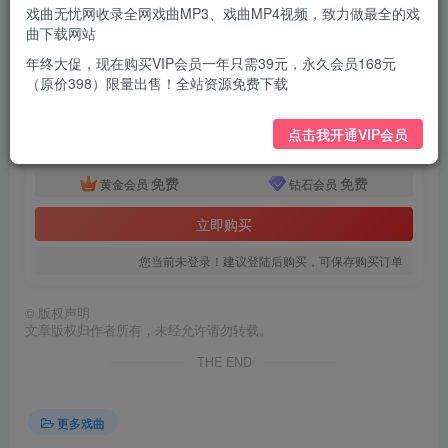
河南坠子《呼延庆打擂》朱立忠04.mp3
戏曲无忧网收录全网戏曲MP3、戏曲MP4视频，致力做最全的戏
曲下载网站
付费资源
年终大促，现在购买VIP会员一年只需39元，永久会员168元
河南坠子呼延庆打擂4集mp3打包戏曲下载
（原价398）限量出售！全站资源免费下载
此内容为付费资源，请付费后查看
9.9
点击我开通VIP会员
￥
免费
免费
黄金会员
钻石会员
立即购买
您当前未登录！建议登陆后购买，可保存购买订单
©
版权声明
文章版权归作者所有，未经允许请勿转载。
THE END
更多戏曲