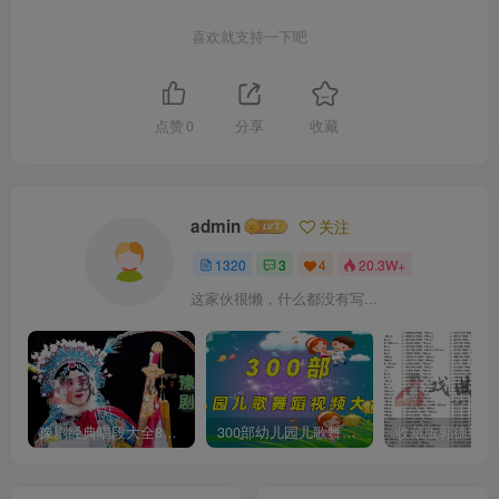
喜欢就支持一下吧
点赞
0
分享
收藏
admin
关注
1320
3
4
20.3W+
这家伙很懒，什么都没有写...
豫剧经典唱段大全850首mp3打包戏曲下载
300部幼儿园儿歌舞蹈视频大合集