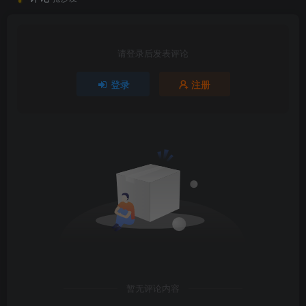
请登录后发表评论
登录
注册
暂无评论内容