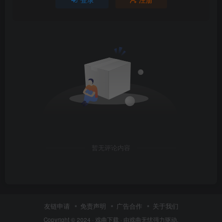
暂无评论内容
友链申请
免责声明
广告合作
关于我们
Copyright © 2024 ·
戏曲下载
· 由
戏曲无忧
强力驱动.