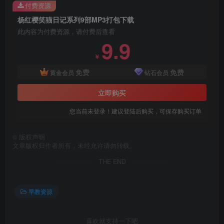
付费资源
杨红樱笑猫日记系列9部MP3打包下载
此内容为付费资源，请付费后查看
9.9
￥
免费
免费
黄金会员
钻石会员
立即购买
您当前未登录！建议登陆后购买，可保存购买订单
©
版权声明
文章版权归作者所有，未经允许请勿转载。
THE END
早教资源
喜欢就支持一下吧